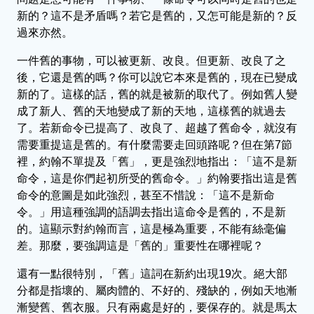
新的？這不是矛盾嗎？若它是舊的，又怎可能是新的？反
過來亦然。
一件舊的事物，可以被更新、改良。但更新、改良了之
後，它還是舊的嗎？你可以說它本來是舊的，現在已變成
新的了。這樣的話，舊的就是被新的取代了。例如舊人變
成了新人、舊的天地變成了新的天地，這樣舊的就過去
了。若新命令已提高了、改良了、超越了舊命令，就沒有
需要重提這是舊的。有什麼需要走回頭路呢？但在第7節
裡，約翰不單提及「舊」，更是強烈地指出：「這不是新
命令，這是你們起初所受的舊命令。」約翰要指出這是舊
命令的意圖是如此強烈，甚至不惜說：「這不是新命
令。」用這種強調的語調去指出這命令是舊的，不是新
的。這顯示對約翰而言，這是極為重要，不能有絲毫偏
差。那麼，要強調這是「舊的」重要性在哪裡呢？
還有一點很特別，「舊」這詞在新約出現19次。絕大部
分都是指壞的、屬肉體的、不好的、殘缺的，例如天地漸
漸變舊、舊衣服。只有兩處是好的，要保存的。就是馬太