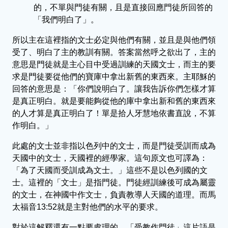
的，不單與門徒有關，且是直接回應門徒所回答的
「我們明白了」。
所以主在這裡指的文士必定與他們有關，並且是與他們領
受了、明白了主的教訓有關。答案當然呼之欲出了，主的
意思是門徒就是主心目中受過訓練的天國文士，而主的要
求是門徒要從他們的寶庫中拿出新舊的東西來。主耶穌的
回答的意思是：「你們說明白了。讓我告訴你們怎樣才算
是真正明白。就是要能夠從他的庫中拿出新和舊的東西來
的人才算是真正明白了！單是拾人牙慧地依書直說，不算
作明白。」
此處的文士並非指以色列中的文士，而是門徒受訓而成為
天國中的文士，天國裡的經學家。這句原文也可譯為：
「為了天國而受訓成為文士。」這些不是以色列國的文
士。這裡的「文士」是指門徒。門徒經訓練後可成為屬靈
的文士，在神國中作文士，負責教導人天國的道理。而馬
太福音13:52就是主對他們的水平的要求。
對於這解釋還有一點要處理的。「受教作門徒」這片語是