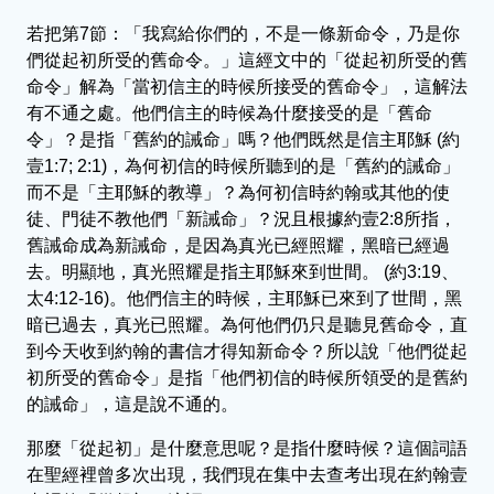
若把第7節：「我寫給你們的，不是一條新命令，乃是你
們從起初所受的舊命令。」這經文中的「從起初所受的舊
命令」解為「當初信主的時候所接受的舊命令」，這解法
有不通之處。他們信主的時候為什麼接受的是「舊命
令」？是指「舊約的誡命」嗎？他們既然是信主耶穌 (約
壹1:7; 2:1)，為何初信的時候所聽到的是「舊約的誡命」
而不是「主耶穌的教導」？為何初信時約翰或其他的使
徒、門徒不教他們「新誡命」？況且根據約壹2:8所指，
舊誡命成為新誡命，是因為真光已經照耀，黑暗已經過
去。明顯地，真光照耀是指主耶穌來到世間。 (約3:19、
太4:12-16)。他們信主的時候，主耶穌已來到了世間，黑
暗已過去，真光已照耀。為何他們仍只是聽見舊命令，直
到今天收到約翰的書信才得知新命令？所以說「他們從起
初所受的舊命令」是指「他們初信的時候所領受的是舊約
的誡命」，這是說不通的。
那麼「從起初」是什麼意思呢？是指什麼時候？這個詞語
在聖經裡曾多次出現，我們現在集中去查考出現在約翰壹