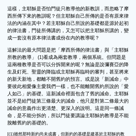
這樣，主耶穌是否怕門徒只教導他的新教訓，而忽略了摩
西所傳下來的教訓呢？但主耶穌自己所傳的是否有原來律
法的內涵在其中？若主耶穌自己所說的基礎都是源於起初
的律法書，門徒所傳講的，又怎可以把主耶穌所講的，變
成一套沒有原本律法書成份在內的教導呢？
這解法的最大問題是把「摩西所傳的律法書」與「主耶穌
所教的教導」 (1)看成為兩套教導，兩個系統。但問題是
這兩種教導是否可以分拆開來的呢？無論是說彌賽亞的降
生及釘死、聖靈的降臨或主耶穌再臨時的審判，甚至將來
的新天新地，都離不開舊約的預言。或是說「新誡命」中
要彼此相愛像主愛我們一樣，也不能離開舊約所說的「愛
人如己」的基礎。這新誡命裡面包含了舊的誡命。主耶穌
並不是給門徒第三條最大的誡命，他只是對第二條最大的
誡命的意義作出更清楚、更深入的說明。這是同一條誡
命，是不能分拆的，所以門徒要講論主耶穌的教導是不能
脫離舊約的基礎的。
[(1)雖然那時新約尚未成書，但新約的基礎是建基於主耶穌的教