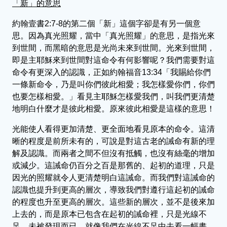
「新」的意思
約翰壹書2:7-8的第二個「新」這個字卻是有另一個意
思。因為真光照耀，當中「真光照耀」的意思，是指光來
到世間，而黑暗的意思是光尚未來到世間。光來到世間，
即是主耶穌來到世間對這命令有何影響呢？我們需要對這
命令有更深入的認識，正如約翰福音13:34「我賜給你們
一條新命令，乃是叫你們彼此相愛；我怎樣愛你們，你們
也要怎樣相愛。」看見主耶穌怎樣愛我們，叫我們更清楚
地明白什麼才是彼此相愛。原來彼此相愛是這樣的意思！
光能使人看得更加清楚、更全面地看見原本的命令。這清
晰的程度是前所未有的，可說是對這古老的誡命有新的理
解及認識。而兩者之間不但沒有抵觸，也沒有絲毫的增加
或減少。這誡命仍百分之百是那舊的、起初的道理，只是
因光的照耀就令人更清楚明白這誡命。而我們對這誡命的
認識也提升到更高的層次，導致我們對遵行這起初的誡命
的程度也升至更高的層次。這些新的層次，並不是後來加
上去的，而是原本已包含在起初的誡命裡，只是光線不
足，未被發現而已。就像我們在光線不足中去看一幅畫，