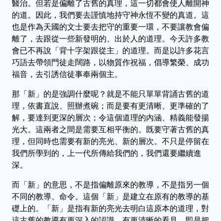
醫治。但若是偏離了古舊的真理，這一切都會使人離開神
的道。因此，我們要去謹慎地持守神永恆不變的真道。這
也是作為天國的文士要去把守的重要一環，不要讓教會偏
離了，去跟從一些新發明的、出於人的道理。今天許多教
會已不再說「背十字架跟從主」的道理。而是以許多花言
巧語去帶領門徒走闊路，以物質作祝福，倡導繁榮、成功
福音，去引誘信徒事奉兩個主。
那「新」的是強調什麼呢？就是不能只單單背誦古舊的道
理，依書直說、照辦煮碗；而是要有更清晰、更準確的了
解，要達到更深的層次；令這個道理的內涵、精義能發揚
光大。這兩者之間是需要互相平衡的。既要守著古舊的真
理，但同時也需要有新的亮光、新的層次。不只是停留在
我們所學到的，上一代所傳給我們的，我們還要繼續進
深。
而「新」的意思，不是指偏離原來的教導，不是指另一個
不同的教導、命令。這個「新」是建立在原有的教導的基
礎上的。「新」是指有新的亮光去明白這原本的道理，對
這古舊的教導有更深入的認識，有更清晰的看見。即是把