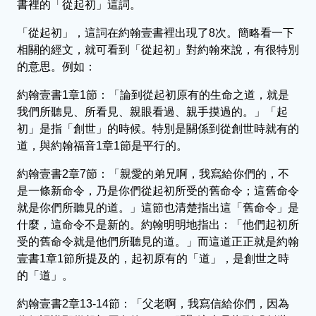
書裡的「從起初」這詞。
「從起初」，這詞在約翰壹書裡出現了8次。簡略看一下
相關的經文，就可看到「從起初」對約翰來說，有很特別
的意思。例如：
約翰壹書1章1節：「論到從起初原有的生命之道，就是
我們所聽見、所看見、親眼看過、親手摸過的。」「起
初」是指「創世」的時候。特別是關係到從創世時就有的
道，與約翰福音1章1節是平行的。
約翰壹書2章7節：「親愛的弟兄啊，我寫給你們的，不
是一條新命令，乃是你們從起初所受的舊命令；這舊命令
就是你們所聽見的道。」這節也清楚指出這「舊命令」是
什麼，這命令不是新的。約翰明明地指出：「他們起初所
受的舊命令就是他們所聽見的道。」而這道正正就是約翰
壹書1章1節所提及的，起初原有的「道」，是創世之時
的「道」。
約翰壹書2章13-14節：「父老啊，我寫信給你們，因為