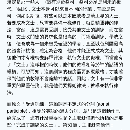
規定是那一類人。 (這有別於祭司，祭司必須是利未的後
代。)因此，文士本身可以來自不同的行業，有些是祭
司，例如以斯拉，有些可以是木匠或者是勞工界的人士。
若要成為文士，只需要具備一樣條件，就是精通神的律
法。當然，這是需要受訓，接受其他文士的訓練。而在當
時，文士收門徒的要求也是很高的，而經過訓練、學成之
後，便會成為一個未曾受確認的學者，直至以色列國最高
的議會評核後，確定為合格，他們才能正式成為文士。其
後他們才有權柄去解釋律法，執行文士的職權。而當他有
了「文士」這職權的時候，他們的教導相等於神的話語的
權柄。可想而知，這個訓練的程度需要多麼嚴格，才能確
保到他們的教導不會偏離神的話。因此，文士有一個非常
重要的屬靈任務，就是他們要捍衛律法，教導並執行律
法。
而原文「受過訓練」這動詞是不定式的分詞 (aorist
participle)，相等於英語的過去分詞。意思是這個動作已
經完成了。這有什麼重要性呢？主耶穌強調他所指的是那
些「完成了訓練的文士」。第51節，主耶穌問他們：