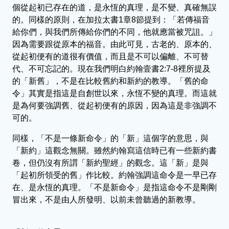
個從起初已存在的道，是永恆的真理，是不變、真確無誤
的。同樣的原則，在加拉太書1章8節提到：「若傳福音
給你們，與我們所傳給你們的不同，他就應當被咒詛。」
因為需要跟從原本的福音。由此可見，古老的、原本的、
從起初便有的道很有價值，而且是不可以偏離、不可替
代、不可忘記的。現在我們明白約翰壹書2:7-8裡所提及
的「新舊」，不是在比較舊約和新約的教導。「舊的命
令」其實是指這是自創世以來，永恆不變的真理。而這就
是為何要強調舊、從起初便有的原因，因為這是非強調不
可的。
同樣，「不是一條新命令」的「新」這個字的意思，與
「新約」這觀念無關。雖然約翰寫這信時已有一些新約書
卷，但仍沒有所謂「新約聖經」的觀念。這「新」是與
「起初所領受的舊」作比較。約翰強調這命令是一早已存
在、是永恆的真理。「不是新命令」是指這命令不是剛剛
冒出來，不是由人所發明、以前未曾聽過的新教導。