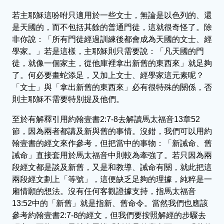
若主耶穌這吩咐只適用於一些文士，無論是以色列的、還
是天國的，而不包括其餘的普通門徒，這就很奇怪了。除
非你說：「所有門徒經過訓練後都會成為天國的文士、經
學家。」若是這樣，主耶穌則只需要說：「凡天國的門
徒，就像一個家主，從他庫裡拿出新舊的東西來」就足夠
了。何必要畫蛇添足，又加上文士、經學家這元素呢？
「文士」與「拿出新舊的東西來」必有很特殊的關係，否
則主耶穌不需要特別提及他們。
至於有解釋引用約翰壹書2:7-8去解讀馬太福音13章52
節，因為兩者都講及新與舊的事情。沒錯，我們可以用約
翰壹書的經文來作參考，但把當中的事物：「新誡命、舊
誡命」直接套用於馬太福音中則較為牽強了。若只因為兩
段經文都是談及新舊，又是和教導、誡命有關，就此把這
兩段經文劃上「等號」，這便缺乏足夠的理據，純粹是一
廂情願的想法。沒有任何客觀證據支持，指馬太福音
13:52中的「新舊」就是指新、舊命令。當然我們也應該
參考約翰壹書2:7-8的經文，但我們要按照解經的步驟去