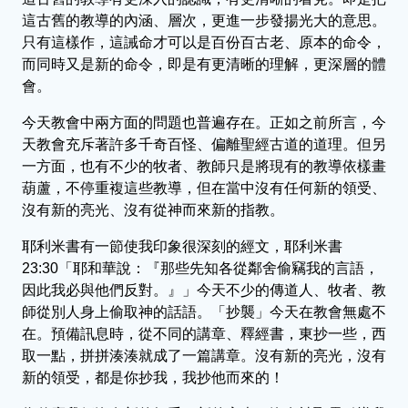
這古舊的教導的內涵、層次，更進一步發揚光大的意思。
只有這樣作，這誡命才可以是百份百古老、原本的命令，
而同時又是新的命令，即是有更清晰的理解，更深層的體
會。
今天教會中兩方面的問題也普遍存在。正如之前所言，今
天教會充斥著許多千奇百怪、偏離聖經古道的道理。但另
一方面，也有不少的牧者、教師只是將現有的教導依樣畫
葫蘆，不停重複這些教導，但在當中沒有任何新的領受、
沒有新的亮光、沒有從神而來新的指教。
耶利米書有一節使我印象很深刻的經文，耶利米書
23:30「耶和華說：『那些先知各從鄰舍偷竊我的言語，
因此我必與他們反對。』」今天不少的傳道人、牧者、教
師從別人身上偷取神的話語。「抄襲」今天在教會無處不
在。預備訊息時，從不同的講章、釋經書，東抄一些，西
取一點，拼拼湊湊就成了一篇講章。沒有新的亮光，沒有
新的領受，都是你抄我，我抄他而來的！