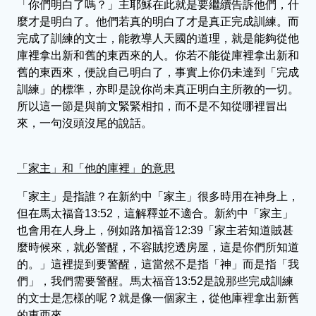
「你們明白了嗎？」主耶穌在此就是要繼續告訴他們，什
麼才是明白了。他們若真的明白了才是真正完成訓練。而
完成了訓練的文士，能教導人天國的道理，就是能夠從他
庫裡拿出新和舊的東西來的人。你若不能從庫裡拿出新和
舊的東西來，便說自己明白了，事實上你仍未達到「完成
訓練」的標準，亦即是說你尚未真正明白主所教的一切。
所以這一節是與前文緊緊相扣，而不是不知從哪裡冒出
來，一句沒頭沒尾的說話。
「家主」和「他的庫裡」的意思
「家主」是指誰？在新約中「家主」很多時用在神身上，
但在馬太福音13:52，這解釋並不適合。新約中「家主」
也會用在人身上，例如路加福音12:39「家主若知道賊甚
麼時候來，就必警醒，不容賊挖透房屋，這是你們所知道
的。」這裡提到要警醒，這當然不是指「神」而是指「我
們」，我們需要警醒。馬太福音13:52是說那些完成訓練
的文士是怎樣的呢？就是像一個家主，從他庫裡拿出新舊
的東西來。