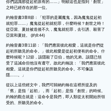
你們認識那從起初原有的……」明顯這也是指到「創世」
之時已經存在的那一位。
約翰壹書3章8節：「犯罪的是屬魔鬼，因為魔鬼從起初
就犯罪……」魔鬼從起初就犯罪，什麼時候？創世之時！
從亞當、夏娃被造後不久，魔鬼就犯罪，去引誘、殺害了
亞當和夏娃。 (約8:44)
約翰壹書3章11節：「我們應當彼此相愛，這就是你們從
起初所聽見的命令。」彼此相愛是從起初便有的命令。什
麼時候呢？12節，該隱殺了亞伯，他的兄弟。該隱已領
受了這誡命但他沒有遵守。故此約翰說：「我們應當彼此
相愛。這就是你們從起初所聽見的命令。不可像該
隱……。」
從以上這些經文中，我們可歸納約翰在這裡所提及的
「舊」是指「起初」，而「起初」是指「創世」的時候。
約翰的觀念就是：這命令是我們，即人類從太初開始所領
受的、所聽見的命令。