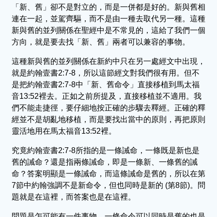
「新、舊」卻不是對立的，而是一併都是好的。新與舊相
連在一起，並駕齊驅，而不是由一種去取代另一種。這種
新與舊的並列關係在聖經中是不常見的，這給了我們一個
方向，就是要去找「新、舊」兩者可以兼容的事物。
這種新與舊的並列關係在新約中只在另一處經文中出現，
就是約翰壹書2:7-8，所以這節經文對我們很有用。但不
是把約翰壹書2:7-8中「新、舊命令」直接移植到馬太福
音13:52裡去。正如之前所提及，直接移植並不適用。我
們不能走捷徑，要仔細地按正確的步驟去釋經。正確的釋
經並不是胡亂地移植，而是要找出當中的原則，再把原則
靈活地用在馬太福音13:52裡。
究竟約翰壹書2:7-8所指的是一條誡命，一條既是新也是
舊的誡命？還是指兩條誡命，即是一條新、一條舊的誡
命？答案明顯是一條誡命，而這條誡命是舊的，所以在第
7節中約翰強調不是新命令，但也同時是新的 (第8節)。問
題就是在這裡，而答案也是在這裡。
問題是怎可能有一件事物、一條命令可以同時是舊的也是