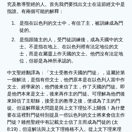
究及教導聖經的人。首先我們要找出文士在這節經文中是
指誰。有兩個可能的解釋：
是指在以色列的文士中，有信了主，被訓練成為門
徒的。
是指跟隨主的人，受門徒訓練後，成為天國中的文
士。不是指在地上、在以色列裡有法定地位的文
士，而是在屬靈上作天國的文士。他們沒有法定地
位，但卻是為神所承認的。
中文聖經翻譯為：「文士受教作天國的門徒」，這屬於第
一個解法，是指有些文士，他們原本是在以色列人當中作
文士、經學家的，他們後來信了主，作了天國的門徒。即
是他們本來是文士，後來再作主的門徒。可理解為他們後
來歸信了主耶穌，接受主的教導之後，便成為了主的門
徒。但這解釋最大問題是與上文下理扯不上關係！為什麼
要在這裡對門徒特別提及一些以色列的文士將來會信主作
門徒？雖然聖經中有記載文士信了主而成為門徒的 (太
8:19)，但這解法與上文下理格格不入。從上文下理來理