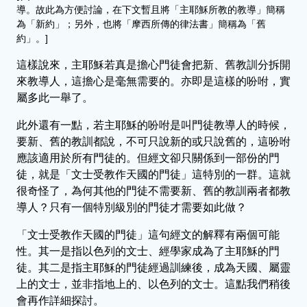
導。故此為方便討論，在下文暫且將「主耶穌所教的教導」簡稱
為「新約」；另外，也將「摩西所傳的律法書」簡稱為「舊
約」。]
這樣說來，主耶穌若真是擔心門徒會把新、舊教訓分拆開
來教導人，這擔心是毫無需要的。亦即是這樣的吩咐，實
屬多此一舉了。
此外還有一點，若主耶穌的吩咐是叫門徒教導人的時候，
要新、舊的教訓都說，不可只說新的或只說舊的，這吩咐
應該適用於所有門徒的。但經文卻只關係到一部份的門
徒，就是「文士受教作天國的門徒」這特別的一群。這就
很奇怪了，為何其他的門徒不需要新、舊的教訓兩者都教
導人？只有一個特別級別的門徒才需要如此做？
「文士受教作天國的門徒」這句經文的解釋有兩個可能
性。其一是指以色列的文士、經學家成為了主耶穌的門
徒。其二是指主耶穌的門徒經過訓練後，成為天國、屬靈
上的文士，並非指地上的、以色列的文士。這點我們稍後
會再作詳細探討。