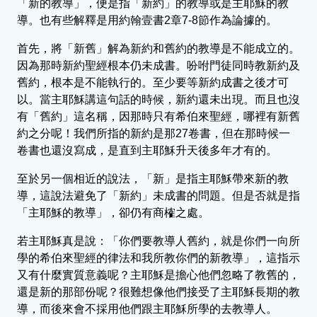
「新的教導」，便是指「新約」的教導或是主耶穌的教
導。也有些解釋是用約翰壹書2章7-8節作為論據的。
首先，將「新舊」解為新約和舊約的教導是不能成立的。
因為那時新約聖經根本仍未成書。吩咐門徒同時教新約及
舊約，根本是不能執行的。至少要等新約成書之後才可
以。當主耶穌講這句話的時候，新約還未出現。而且也沒
有「舊約」這名稱，因那時只有希伯來聖經，哪裡有新舊
約之分呢！我們所指的新約是那27卷書，但在那時候一
卷書也還沒寫成，是直到主耶穌升天後多年才有的。
至於另一個相近的說法，「新」是指主耶穌帶來新的教
導，這說法避免了「新約」未成書的問題。但是否就是指
「主耶穌的教導」，卻仍有商榷之處。
若主耶穌真是說：「你們要教導人舊約，就是你們一向所
學的希伯來聖經的律法和我所教你們的新教導」，這指示
又有什麼實質意義呢？主耶穌是擔心他們忽略了教舊的，
還是新的那部份呢？很難想像他們接受了主耶穌長期的教
導，而後來會不採用他們跟主耶穌所學的去教導人。