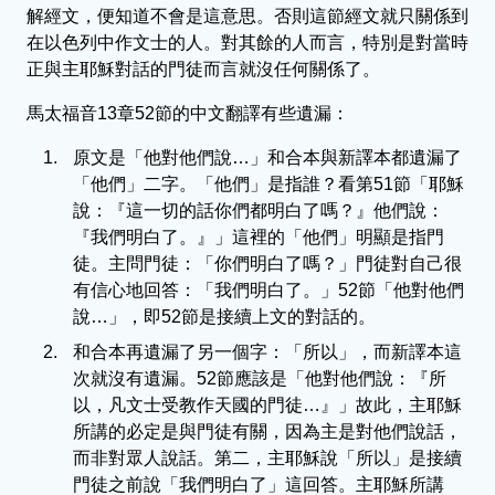
解經文，便知道不會是這意思。否則這節經文就只關係到
在以色列中作文士的人。對其餘的人而言，特別是對當時
正與主耶穌對話的門徒而言就沒任何關係了。
馬太福音13章52節的中文翻譯有些遺漏：
原文是「他對他們說…」和合本與新譯本都遺漏了
「他們」二字。「他們」是指誰？看第51節「耶穌
說：『這一切的話你們都明白了嗎？』他們說：
『我們明白了。』」這裡的「他們」明顯是指門
徒。主問門徒：「你們明白了嗎？」門徒對自己很
有信心地回答：「我們明白了。」52節「他對他們
說…」，即52節是接續上文的對話的。
和合本再遺漏了另一個字：「所以」，而新譯本這
次就沒有遺漏。52節應該是「他對他們說：『所
以，凡文士受教作天國的門徒…』」故此，主耶穌
所講的必定是與門徒有關，因為主是對他們說話，
而非對眾人說話。第二，主耶穌說「所以」是接續
門徒之前說「我們明白了」這回答。主耶穌所講