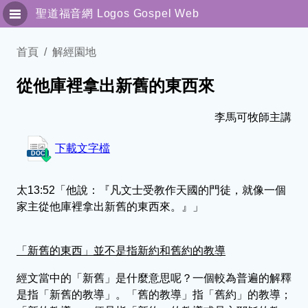
聖道福音網
Logos Gospel Web
聖靈與屬靈人
首頁
解經園地
從他庫裡拿出新舊的東西來
專題訊息
傳福音系列
李馬可牧師主講
下載文字檔
解經園地
獨立訊息
太13:52「他說：『凡文士受教作天國的門徒，就像一個
家主從他庫裡拿出新舊的東西來。』」
細說主恩
「新舊的東西」並不是指新約和舊約的教導
聯絡我們
經文當中的「新舊」是什麼意思呢？一個較為普遍的解釋
简体版
是指「新舊的教導」。「舊的教導」指「舊約」的教導；