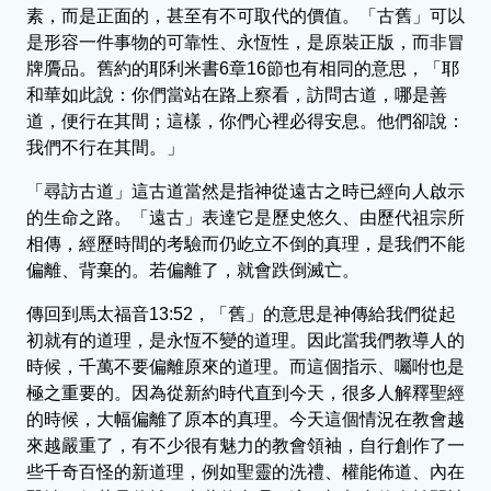
素，而是正面的，甚至有不可取代的價值。「古舊」可以
是形容一件事物的可靠性、永恆性，是原裝正版，而非冒
牌贗品。舊約的耶利米書6章16節也有相同的意思，「耶
和華如此說：你們當站在路上察看，訪問古道，哪是善
道，便行在其間；這樣，你們心裡必得安息。他們卻說：
我們不行在其間。」
「尋訪古道」這古道當然是指神從遠古之時已經向人啟示
的生命之路。「遠古」表達它是歷史悠久、由歷代祖宗所
相傳，經歷時間的考驗而仍屹立不倒的真理，是我們不能
偏離、背棄的。若偏離了，就會跌倒滅亡。
傳回到馬太福音13:52，「舊」的意思是神傳給我們從起
初就有的道理，是永恆不變的道理。因此當我們教導人的
時候，千萬不要偏離原來的道理。而這個指示、囑咐也是
極之重要的。因為從新約時代直到今天，很多人解釋聖經
的時候，大幅偏離了原本的真理。今天這個情況在教會越
來越嚴重了，有不少很有魅力的教會領袖，自行創作了一
些千奇百怪的新道理，例如聖靈的洗禮、權能佈道、內在