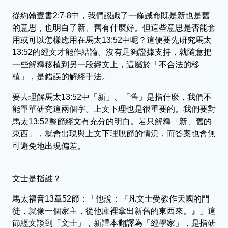
從約翰壹書2:7-8中，我們認識了一條誡命既是新也是舊
的意思，也明白了新、舊有什麼好。但這些意思是否能套
用或可以怎樣應用在馬太13:52中呢？這便要先研究馬太
13:52的經文才能作結論。沒有足夠證據支持，就隨意把
一些解釋移植到另一段經文上，這屬於「不合法的移
植」，是錯誤的解經手法。
要去理解馬太13:52中「新」、「舊」是指什麼，我們不
能單單研究這兩個字。上文下理也是很重要的。我們要對
馬太13:52整節經文有充分的明白。若只解釋「新、舊的
東西」，就會出現與上文下理脫節的情況，而答案也會無
可避免地出現偏差。
文士是指誰？
馬太福音13章52節：「他說：『凡文士受教作天國的門
徒，就像一個家主，從他庫裡拿出新舊的東西來。』」這
節經文談到「文士」，新譯本翻譯為「經學家」，是指研