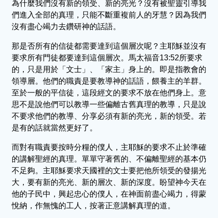
為什麼我們沒有新的領受、新的亮光？沒有被聖靈引導我
們進入全部的真理，只能不斷重複前人的牙慧？因為我們
沒有盡心竭力去鑽研神的話語。
那是否所有的信徒都需要達到這個層次呢？主耶穌並沒有
要求所有門徒都要達到這個層次。馬太福音13:52所要求
的，只是用於「文士」、「家主」身上的。即是指教會的
領導層。他們的職責是要教導神的話語，餵養主的羊群。
至於一般的平信徒，這段經文的要求不放在他們身上。意
思不是說他們可以教導一些偏離古舊真理的教導，只是說
不要求他們的教導、分享必須有新的亮光，新的領受。若
是有的話就當然更好了。
而對有職責要按時分糧的僕人，主耶穌的要求不止於準確
的講解聖經的真理。單單守著舊的、不偏離聖經的基本仍
不足夠。主耶穌要求天國裡的文士要把他所領受的發揚光
大，要有新的亮光、新的層次、新的深度。盼望神今天在
他的子民中，興起忠心的僕人，在神面前盡心竭力，得蒙
悅納，作無愧的工人，按著正意講解真理的道。