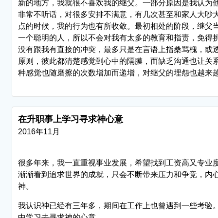
新的地方，我就很不喜欢我的继父。一部分原因是我认为
非常不听话，对很多安排不满意，有几次甚至和家人大吵
点的时候，我的行为也有所收敛。最初相处的阶段，继父
一个聪明的人，所以不会对我有太多的教育和指责，免得
没有跟我有直接的冲突，最多只是在言语上指桑骂槐，或
原则，彼此都清楚感觉到心中的隔膜，而缺乏沟通也让关
种感觉也随磨擦的次数增加而递增，对继父的埋怨也越来
在升职事上学习寻求神心意
2016年11月
很多年来，我一直重视事业发展，希望找到工资高又专业
渐渐看到追求世界的成就，只会不断带来压力和争竞，内
神。
我认识神已经有三年多，期间在工作上也曾遇到一些考验
中学习去寻求神的心意。