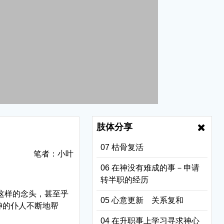
肢体分享
07 枯骨复活
笔者：小叶
06 在神没有难成的事－申请
转半职的经历
这样的念头，甚至乎
05 心意更新 关系复和
神的仆人不断地帮
04 在升职事上学习寻求神心