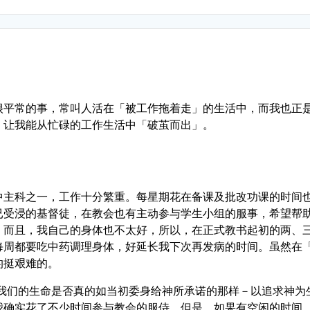
很平常的事，常叫人活在「被工作拖着走」的生活中，而我也正
，让我能从忙碌的工作生活中「破茧而出」。
中主科之一，工作十分繁重。每星期花在备课及批改功课的时间
已受浸的基督徒，在教会也有主动参与学生小组的服事，希望帮
。而且，我自己的身体也不太好，所以，在正式教书起初的两、
每周都要吃中药调理身体，好延长我下次再发病的时间。虽然在
的挺艰难的。
我们的生命是否真的如当初委身给神所承诺的那样－以追求神为
我确实花了不少时间参与教会的服侍。但是，如果有空闲的时间