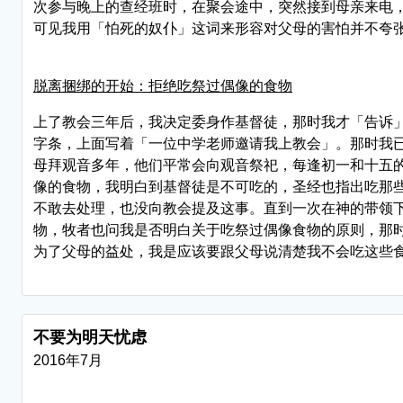
次参与晚上的查经班时，在聚会途中，突然接到母亲来电
可见我用「怕死的奴仆」这词来形容对父母的害怕并不夸
脱离捆绑的开始：拒绝吃祭过偶像的食物
上了教会三年后，我决定委身作基督徒，那时我才「告诉
字条，上面写着「一位中学老师邀请我上教会」。那时我
母拜观音多年，他们平常会向观音祭祀，每逢初一和十五
像的食物，我明白到基督徒是不可吃的，圣经也指出吃那
不敢去处理，也没向教会提及这事。直到一次在神的带领
物，牧者也问我是否明白关于吃祭过偶像食物的原则，那
为了父母的益处，我是应该要跟父母说清楚我不会吃这些
不要为明天忧虑
2016年7月