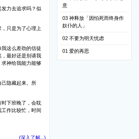
意
起发力去追求吗？似
03 神释放「因怕死而终身作
奴仆的人」
求，只是为了心理上
02 不要为明天忧虑
像我这么差劲的信徒
01 爱的再思
然，最好还是别请我
，求神给我能力能够
自己隐藏起来。所
有时下班晚了，会耽
我工作比较忙，时间
(深入了解...)