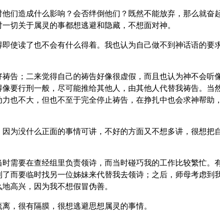
对他们造成什么影响？会否绊倒他们？既然不能放弃，那么就奋
对一切关于属灵的事都想逃避和隐藏，不想面对神。
得即使读了也不会有什么得着。我也认为自己做不到神话语的要
好祷告；二来觉得自己的祷告好像很虚假，而且也认为神不会听
得像要行刑一般，尽可能推给其他人，由其他人代替我祷告。当
动力也不大，但也不至于完全停止祷告，在挣扎中也会求神帮助
，因为没什么正面的事情可讲，不好的方面又不想多讲，很想把
当时需要在查经组里负责领诗，而当时碰巧我的工作比较繁忙。
到了而要临时找另一位姊妹来代替我去领诗；之后，师母考虑到
么地高兴，因为我不想假冒伪善。
疏离，很有隔膜，很想逃避思想属灵的事情。