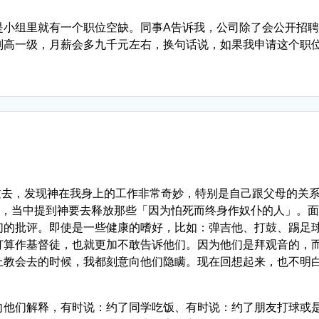
是小组里就有一个职位空缺。同事A告诉我，公司除了会公开招
别高一级，月薪会多九千元左右，换句话说，如果我申请这个职
顾过去，发现神在我身上的工作非常奇妙，特别是自己跟父母的关
节，当中提到神要去释放那些「因为怕死而终身作奴仆的人」。
们的批评。即使是一些健康的嗜好，比如：弹吉他、打鼓、踢足
打算作基督徒，也就更加不敢告诉他们。因为他们是拜观音的，
上教会去的时候，我都刻意向他们隐瞒。现在回想起来，也不明
向他们解释，有时说：约了同学吃饭、有时说：约了朋友打球或