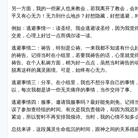
另一方面，我的一些家人也来教会，若我离开了教会，会
乎又有心无力！无力到什么地步？好想隐藏，好想逃避，
例如：逃避事情一：读圣经。我会逃避读圣经，因为我觉
交差，心理上好过一点而偶尔读一读。
逃避事情二：祷告，特别是公祷。一来我都不知道有什么
的祷告。记得当时在小组里，若要我祷告的话，心里就觉
祷告。在个人私祷方面，稍为好一点点，虽然当时祷告的
脱离这样的属灵困境。可是，始终有心无力。
逃避事情三：分享。在小组里，我也不想分享自己的事情
以，每次我都是讲一些无关痛痒的事情，当作交待了事。
逃避事情四：服事。邀请我服事吗？最好能免则免。记得
误了参加查经组的时间。有次是我负责领诗，却因为我迟
紧迫，所以暂时不再安排我领诗。当时，我的心情不知多
总括来讲，这段属灵生命低沉的时间，跟神之间的关系很