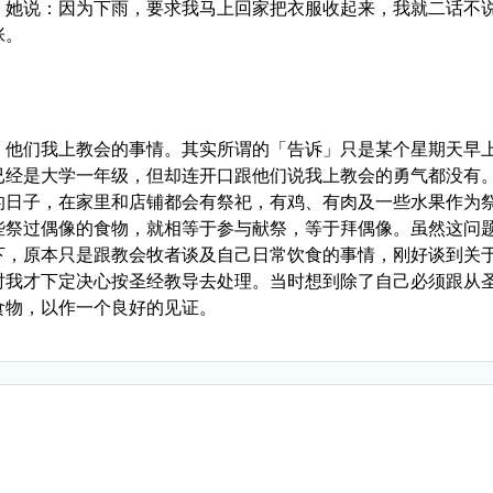
，她说：因为下雨，要求我马上回家把衣服收起来，我就二话不
张。
」他们我上教会的事情。其实所谓的「告诉」只是某个星期天早
已经是大学一年级，但却连开口跟他们说我上教会的勇气都没有
的日子，在家里和店铺都会有祭祀，有鸡、有肉及一些水果作为
些祭过偶像的食物，就相等于参与献祭，等于拜偶像。虽然这问
下，原本只是跟教会牧者谈及自己日常饮食的事情，刚好谈到关
时我才下定决心按圣经教导去处理。当时想到除了自己必须跟从
食物，以作一个良好的见证。