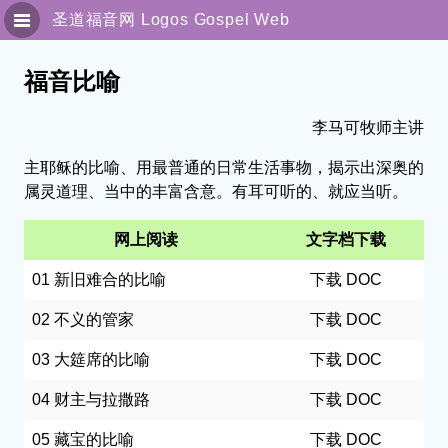
圣道福音网
Logos Gospel Web
圣灵与属灵人
福音比喻
专题讯息
李马可牧师主讲
主耶稣的比喻、用最普通的日常生活事物，揭示出深奥的
传福音系列
属灵道理、当中的丰富含意。有耳可听的、就应当听。
解经园地
网上阅读
文字档下载
独立讯息
01 新旧难合的比喻
下载 DOC
细说主恩
02 不义的管家
下载 DOC
03 大筵席的比喻
下载 DOC
联络我们
04 财主与拉撒路
下载 DOC
繁體版
05 藏宝的比喻
下载 DOC