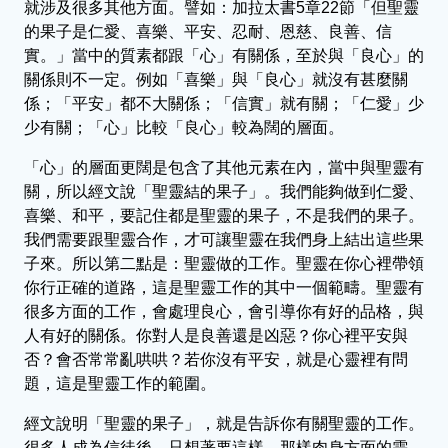
就涉及很多其他方面。譬如：加拉太書5章22節「但聖靈
的果子是仁愛、喜樂、平安、忍耐、恩慈、良善、信
實。」當中的質素都跟「心」有關係，至於與「良心」的
關係則不一定。例如「喜樂」與「良心」就沒有甚麼關
係；「平安」都不大關係；「信實」就有關；「仁愛」少
少有關；「心」比較「良心」較為闊的層面。
「心」的層面更闊是包含了其他元素在內，當中與聖靈有
關，所以經文說「聖靈結的果子」。我們能夠做到仁愛、
喜樂、和平，要記住都是聖靈的果子，不是我們的果子。
我們需要跟聖靈合作，才可讓聖靈在我們身上結出這些果
子來。所以第二點是：聖靈做的工作。聖靈在你心裡帶領
你行正確的道路，這是聖靈工作的其中一個範疇。聖靈有
很多方面的工作，會處理良心，會引導你有好的品格，與
人有好的關係。你對人是良善還是凶惡？你心裡平安與
否？會否常常亂哄哄？若你沒有平安，就是心靈裡有問
題，這是聖靈工作的範圍。
經文說明「聖靈的果子」，就是告訴你有關聖靈的工作。
很多人成為信徒後，只想著要這樣、那樣肉身方面的需