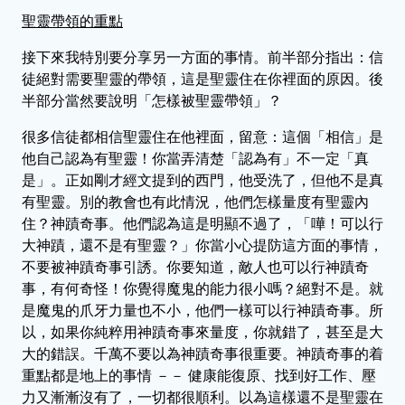
聖靈帶領的重點
接下來我特別要分享另一方面的事情。前半部分指出：信
徒絕對需要聖靈的帶領，這是聖靈住在你裡面的原因。後
半部分當然要說明「怎樣被聖靈帶領」？
很多信徒都相信聖靈住在他裡面，留意：這個「相信」是
他自己認為有聖靈！你當弄清楚「認為有」不一定「真
是」。正如剛才經文提到的西門，他受洗了，但他不是真
有聖靈。別的教會也有此情況，他們怎樣量度有聖靈內
住？神蹟奇事。他們認為這是明顯不過了，「嘩！可以行
大神蹟，還不是有聖靈？」你當小心提防這方面的事情，
不要被神蹟奇事引誘。你要知道，敵人也可以行神蹟奇
事，有何奇怪！你覺得魔鬼的能力很小嗎？絕對不是。就
是魔鬼的爪牙力量也不小，他們一樣可以行神蹟奇事。所
以，如果你純粹用神蹟奇事來量度，你就錯了，甚至是大
大的錯誤。千萬不要以為神蹟奇事很重要。神蹟奇事的着
重點都是地上的事情 －－ 健康能復原、找到好工作、壓
力又漸漸沒有了，一切都很順利。以為這樣還不是聖靈在