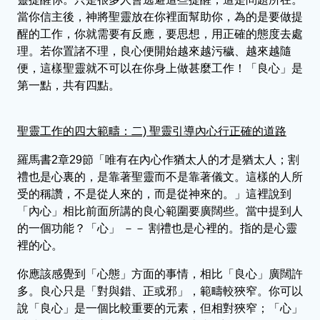
當你信主後，神將聖靈放在你裡面幫助你，為的是要做提
醒的工作，你就需要有反應，要思想，用正確的態度去處
理。若你置諸不理，良心便開始越來越污穢、越來越隨
便，這樣聖靈就不可以在你身上做甚麼工作！「良心」是
第一點，共有四點。
聖靈工作的四大範疇：二) 聖靈引導內心行正確的道路
羅馬書2章29節「唯有在內心作猶太人的才是猶太人；割
禮也是心裏的，是靠著聖靈而不是靠著儀文。這樣的人所
受的稱讚，不是從人來的，而是從神來的。」這裡說到
「內心」相比前面所講的良心範圍要廣闊些。當中提到人
的一個功能？「心」 －－ 割禮也是心裡的。指的是心靈
裡的心。
你應該感覺到「心態」方面的事情，相比「良心」廣闊許
多。良心只是「對與錯、正或邪」，範疇較狹窄。你可以
說「良心」是一個比較重要的元素，但相對狹窄；「心」