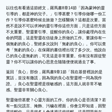
以往也有看過這節經文，羅馬書8章14節「因為蒙神的靈
引導的，都是神的兒子。」引導甚麼？引導你做哪一份工
作？引導你甚麼時候去旅遊？怎樣醫病？這都是次要。當
然不是說不可以求神的靈引導你這些方面，只是這些方面
不太重要。聖靈要引導、提醒你的良心，讓你處理內在生
命的問題，這是聖靈在信徒身上所做的工作。要讓你有一
個無虧的良心，聖經多次說到「無虧的良心」。你可以查
考「無虧的良心」在保羅的書信裡出現了多少次。他說自
己的良心是無虧的，可見這是非常重要。你有沒有跟從聖
靈？你不可以讓你的心思意念隨隨便便就過去了事。
返回「良心」部份，羅馬書9章1節「我在基督裡說的是
實話，並沒有撒謊，因為我的良心在聖靈裡一同為我作
證。」良心在聖靈裡是很敏感的，這方面人就非常不敏
感。聖靈非常關心良心。
聖靈做些甚麼？心靈方面的工作。你的良心是否清潔？若
有一點兒謊言、掩飾、污穢在裡面，你會立即知道，因聖
靈提醒你。只是很多人會逃避這些提醒，這是問題所在。