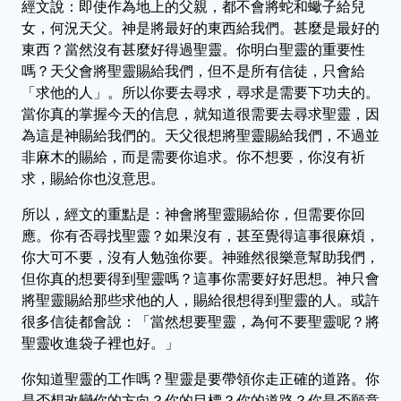
經文說：即使作為地上的父親，都不會將蛇和蠍子給兒
女，何況天父。神是將最好的東西給我們。甚麼是最好的
東西？當然沒有甚麼好得過聖靈。你明白聖靈的重要性
嗎？天父會將聖靈賜給我們，但不是所有信徒，只會給
「求他的人」。所以你要去尋求，尋求是需要下功夫的。
當你真的掌握今天的信息，就知道很需要去尋求聖靈，因
為這是神賜給我們的。天父很想將聖靈賜給我們，不過並
非麻木的賜給，而是需要你追求。你不想要，你沒有祈
求，賜給你也沒意思。
所以，經文的重點是：神會將聖靈賜給你，但需要你回
應。你有否尋找聖靈？如果沒有，甚至覺得這事很麻煩，
你大可不要，沒有人勉強你要。神雖然很樂意幫助我們，
但你真的想要得到聖靈嗎？這事你需要好好思想。神只會
將聖靈賜給那些求他的人，賜給很想得到聖靈的人。或許
很多信徒都會說：「當然想要聖靈，為何不要聖靈呢？將
聖靈收進袋子裡也好。」
你知道聖靈的工作嗎？聖靈是要帶領你走正確的道路。你
是否想改變你的方向？你的目標？你的道路？你是否願意