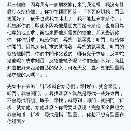
我三個餅，因為我有一個朋友旅行來到我這裡，我沒有甚
麼可以招待他。』你卻在裡面回答：『不要麻煩我，門已
經關好了，孩子也跟我在牀上了，我不能起來拿給你。』
我告訴你們，即使不因為他是朋友而起來給他，也會因為
他厚顏地直求，而起來照他所需要的給他。我又告訴你
們，你們祈求，就給你們；尋找，就尋見；叩門，就給你
們開門。因為所有祈求的就得著，尋找的就尋見，叩門的
就給他開門。你們中間作父親的，哪有兒子求魚，反拿蛇
給他呢？或求雞蛋，反給他蠍子呢？你們雖然不好，尚且
知道把好東西給自己的兒女，何況天父，豈不更把聖靈賜
給求他的人嗎？』」
先集中在第9節「祈求就會給你們，尋找的，就會尋見；
叩門，就會開門。」尋找甚麼？當然是尋找一些好東西，
不會尋找石頭、蠍子。尋找，就尋到；叩門，就開門；祈
求，就給他。給他甚麼？你需要甚麼呢？完整看全段經文
就會知道，祈求、尋找是指「聖靈」。你想不想有聖靈在
你裡面？