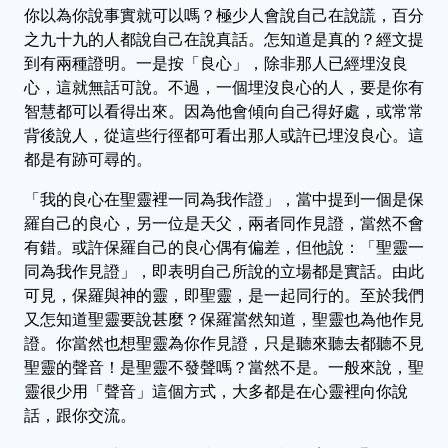
你以為你說事實就可以嗎？極少人會說自己在說謊，百分
之九十九的人都說自己在說真話。怎知道是真的？經文提
到有兩種證明。一是按「良心」，除非那人已經埋沒良
心，這就無話可說。不過，一個埋沒良心的人，要是你有
智慧都可以看得出來。因為他會傾向自己得好處，或常常
背後說人，從這些行徑都可看出那人或許已埋沒良心。這
都是有跡可尋的。
「我的良心在聖靈裡一同為我作證」，當中提到一個是保
羅自己的良心，另一位是天父，兩者同作見證，當然不會
有錯。或許保羅自己的良心偶有偏差，但他說：「聖靈一
同為我作見證」，即表明自己所說的立場都是實話。由此
可見，保羅與神的靈，即聖靈，是一起同行的。至於我們
又怎知道聖靈要說甚麼？保羅當然知道，聖靈也為他作見
證。你當然也想聖靈為你作見證，只是聽來聽去都聽不見
聖靈的聲音！是聖靈不發聲嗎？當然不是。一般來說，聖
靈很少用「聲音」這個方式，大多都是在心靈裡向你說
話，跟你交流。