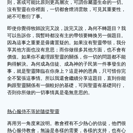
則，甚或可能比原則更高層次，可謂你屬靈生命的一切。
沒有聖靈在你裡面，一切都會煙消雲散，可見其重要性，
絕不可敷衍了事。
即使你覺得牧師說完又說，說完又說，為何不轉題目？我
可以告訴你，我暫時都沒有主的帶領要轉換另一個題目。
因為這事之重要是毋庸置疑的。如果沒有聖靈帶領，我分
享其他方面也沒有意思；而你做很多其他方面，也不會有
價值。如果你不處理跟聖靈的關係，你一切的問題都不能
夠得解決。為何成為信徒、成為神的子民第一件事發生的
事，就是聖靈降臨在你身上？這是神的恩典，只可惜你完
全不緊張這事情。所以我還會繼續分享這題目，直到你能
夠跟聖靈關係有一個較好的基礎，可與聖靈有基礎同行，
否則你所做的一切事情真是毫無意思的。
熱心服侍不等於隨從聖靈
再用另一角度來說明。教會裡有不少熱心的信徒，他們很
熱心服侍教會，無論是各樣的需要，各樣的支持，也有心