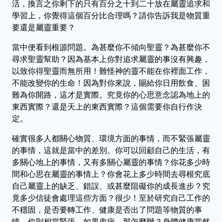
活，換言之你剩下的只有百分之十到二十放在屬靈追求和
學習上，你覺得這個百分比合理嗎？請你告訴我是物質重
要還是屬靈重要？
當中便看到根源問題。為甚麼你不傾向聖靈？為甚麼你不
尋求聖靈幫助？因為基本上你對追求屬靈的事沒有興趣，
以致你得聖靈而無所用！難怪神的靈不能在你裡面工作，
不能改變你的生命！因為對你來說，賜給你日用飲食、困
難為你開路，這才是實際。究竟你的心思意念認為地上的
東西實際？還是天上的東西實際？這個需要你自行作決
定。
確實很多人都關心物質、環境方面的事情，而不緊張屬靈
的事情，這就是當中的差別。你可以回顧自己的生活，有
多關心地上的事情，又有多關心屬靈的事情？你花多少時
間和心思在屬靈的事情上？你會花上多少時間去尋根究底
自己屬靈上的缺乏、錯誤、或甚麼阻礙你的成長進步？究
竟多少信徒會處理這些方面？很少！至於研究自己工作的
不穩固，是否要轉工作、健康是否出了問題等物質的事
情，你則相當緊張。如果患病，那怎麼辦？身體健康當然