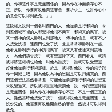
的。你和這件事是毫無關係的，因為你在神面前存心不
正。所以，你要悔改離棄這罪惡，要祈求主，也許你心中
的意念可以得到赦免。」」
這段經文說到一個名叫西門的人，他從前是行邪術的，令
到整個城市裡的人都覺得他很不簡單，邪術真的厲害。後
來一個神的僕人腓利去到那地方，傳神的信息，就有不少
人接受洗禮，連西門也受了洗，並且常常和腓利在一起。
他看見腓利所行的神蹟很厲害，後來又有使徒來到該地
方，為他們禱告按手，就有聖靈降下來。西門看見，就請
彼得將這權柄也給他，叫他為誰按手，誰就可以受聖靈，
好像他從前行邪術那樣。於是，彼得對他說，你的銀子跟
你一同滅亡吧！因為他以為神的恩賜是可以用錢買的。西
門這個想法當然非常差，可能他從前那種行邪術的思想還
未改變過來。所以彼得重重地責罰他，說：你跟聖靈降臨
是毫無關係，因為你在神面前存心不正，不是一個正直的
人。雖然當時他接受了按手，但彼得說他是毫無關連，是
沒份兒的。他需要悔改離開自己的罪惡，然後才可以得到
赦免。