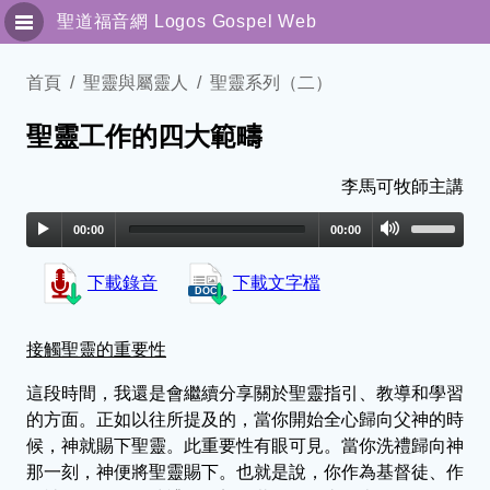
聖道福音網
Logos Gospel Web
聖靈與屬靈人
首頁
聖靈與屬靈人
聖靈系列（二）
聖靈工作的四大範疇
專題訊息
傳福音系列
李馬可牧師主講
00:00
00:00
解經園地
下載錄音
下載文字檔
獨立訊息
細說主恩
接觸聖靈的重要性
這段時間，我還是會繼續分享關於聖靈指引、教導和學習
聯絡我們
的方面。正如以往所提及的，當你開始全心歸向父神的時
候，神就賜下聖靈。此重要性有眼可見。當你洗禮歸向神
简体版
那一刻，神便將聖靈賜下。也就是說，你作為基督徒、作