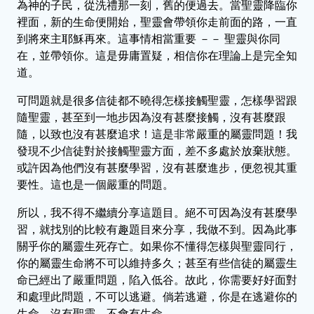
為神的子民，從洗禮那一刻，舊的便過去。當聖靈降臨你
裡面，新的生命便開始，聖靈會帶領你走前面的路，一直
到將來主耶穌再來。這事情相當重要 －－ 聖靈與你同
在，並帶領你。這是毋庸置疑，相信你在理論上是完全知
道。
可問題就是很多信徒都不曉得怎樣接觸聖靈，怎樣學習跟
隨聖靈，甚至到一地步因為沒有甚麼接觸，沒有甚麼跟
隨，以致也沒有甚麼追求！這是非常嚴重的屬靈問題！我
發現不少信徒對於接觸聖靈方面，差不多處於放棄狀態。
或許因為他們沒有甚麼學習，沒有甚麼進步，便忽視其重
要性。這也是一個嚴重的問題。
所以，我不得不繼續分享這題目。絕不可因為沒有甚麼學
習，就找別的比較有趣題目來分享，我做不到。因為此事
關乎你的屬靈生死存亡。如果你不懂得怎樣與聖靈同行，
你的屬靈生命將不可以維持多久；甚至有些信徒的屬靈生
命已經出了嚴重問題，陷入低谷。故此，你需要好好面對
和處理此問題，不可以逃避。倘若逃避，你是在逃避你的
生命。沒有聖靈，不會有生命。