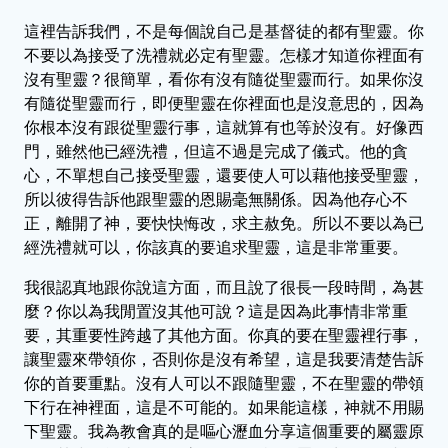
這裡告訴我們，不是每個說自己是基督徒的都有聖靈。你
不要以為接受了洗禮就必定有聖靈。怎樣才知道你裡面有
沒有聖靈？很簡單，看你有沒有隨從聖靈而行。如果你沒
有隨從聖靈而行，即便聖靈在你裡面也是沒意思的，因為
你根本沒有跟從聖靈行事，這就算有也等於沒有。好像西
門，雖然他已經洗禮，但這不過是完成了儀式。他的貪
心，不單想自己接受聖靈，還要使人可以藉他接受聖靈，
所以彼得告訴他跟聖靈的恩賜毫無關係。因為他存心不
正，離開了神，要快快悔改，求主赦免。所以不要以為已
經洗禮就可以，你該真的要追求聖靈，這是非常重要。
我很認真地跟你說這方面，而且說了很長一段時間，為甚
麼？你以為我閒置沒其他可說？這是因為此事情非常重
要，其重要性跨越了其他方面。你真的要在聖靈裡行事，
讓聖靈來帶領你，否則你是沒有希望，這是我要清楚告訴
你的首要重點。沒有人可以不跟隨聖靈，不在聖靈的帶領
下行在神裡面，這是不可能的。如果能這樣，神就不用賜
下聖靈。我為教會真的是嘔心瀝血分享這個重要的屬靈原