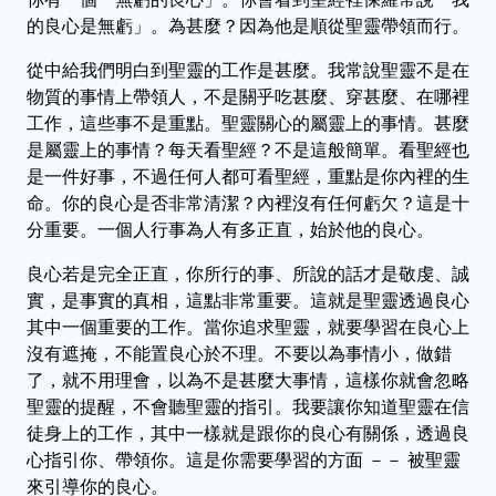
的良心是無虧」。為甚麼？因為他是順從聖靈帶領而行。
從中給我們明白到聖靈的工作是甚麼。我常說聖靈不是在
物質的事情上帶領人，不是關乎吃甚麼、穿甚麼、在哪裡
工作，這些事不是重點。聖靈關心的屬靈上的事情。甚麼
是屬靈上的事情？每天看聖經？不是這般簡單。看聖經也
是一件好事，不過任何人都可看聖經，重點是你內裡的生
命。你的良心是否非常清潔？內裡沒有任何虧欠？這是十
分重要。一個人行事為人有多正直，始於他的良心。
良心若是完全正直，你所行的事、所說的話才是敬虔、誠
實，是事實的真相，這點非常重要。這就是聖靈透過良心
其中一個重要的工作。當你追求聖靈，就要學習在良心上
沒有遮掩，不能置良心於不理。不要以為事情小，做錯
了，就不用理會，以為不是甚麼大事情，這樣你就會忽略
聖靈的提醒，不會聽聖靈的指引。我要讓你知道聖靈在信
徒身上的工作，其中一樣就是跟你的良心有關係，透過良
心指引你、帶領你。這是你需要學習的方面 －－ 被聖靈
來引導你的良心。