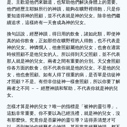
是。主歡迎他們來聽道，也幫助他們解決身體上的需要。
他們經歷主耶穌所行的神蹟，能夠在曠野裡得飽，只是你
要知道得神的照顧，並不代表就是神的兒女。除非他們繼
續追求，這樣終有一天會成為神的兒女。
換句話說，經歷神蹟，得日用的飲食，諸如此類，即使神
真的給你飲食，正如那些在曠野裡的人得飽，也不代表是
神的兒女。神憐憫人，他會照顧屬他的兒女，也會在適當
時候照顧不是他兒女的人。所以得到天父照顧，並不代表
那人就是神的兒女。兩者之間有重要的分別。天父會照顧
你各方面的飲食，但不代表你就是他的兒女。不是他的兒
女，他也會照顧。如有人得了很重的病，是否單是信徒神
才照顧？不是。有些非信徒神一樣會照顧，所以你要了解
兩者之不同 －－ 經歷神蹟和幫助，不代表你就是神的兒
女。
怎樣才算是神的兒女？唯一的指標是「被神的靈引導」。
這點非常重要。你不要以為已經洗禮，就是神的兒女，沒
有那麼快。究竟你是否蒙神的靈引導？這得弄清楚才可
以。否則無論你經歷多少神蹟，甚至常常經歷神蹟，都不