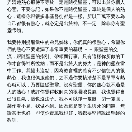
弄清楚熱心服侍不等於一定是隨從聖靈，可以出於你個人
心意。不要忘記，如果你不是隨從聖靈，單純是個人的熱
心，這樣你跟很多非基督徒都是一樣。所以千萬不要以為
自己都很有熱心，就必定是出於神。不一定，除非你有聖
靈帶領。
我要特別提醒當中的弟兄姊妹，你們真的很熱心，希望你
們的熱心不要遺漏了非常重要的基礎 －－ 跟聖靈的交
流，跟隨聖靈的指引、帶領而行事。只有這樣你所做的工
作才會得神所悅納，而不是出於人的努力，是神的靈在當
中工作。我提出這點，因為教會裡的確有不少信徒真的很
熱心，我也很佩服他們，之不過你要搞清楚不是單單有熱
心就可以，乃要隨從聖靈。沒有聖靈，你的熱心就不過是
人的熱心！或許你覺得牧師真的很囉唆長氣，我也覺得自
己很長氣，這也沒法子。我不可以睜一隻眼，閉一隻眼，
裝作看不見。我做不到。因為這是關乎生與死的問題。無
論甚麼也好，即使你責罵我也好，我都要堅持說出聖經的
教訓。