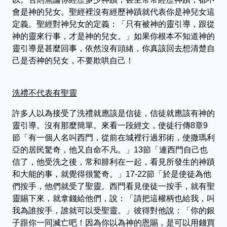
會是神的兒女。聖經裡沒有經歷神蹟就代表你是神兒女這
定義。聖經對神兒女的定義：「只有被神的靈引導，跟從
神的靈來行事，才是神的兒女。」如果你根本不知道神的
靈引導是甚麼回事，依然沒有頭緒，你真該回去想清楚自
己是否神的兒女，不要欺哄自己！
洗禮不代表有聖靈
許多人以為接受了洗禮就應該是信徒，信徒就應該有神的
靈引導。沒有那麼簡單。來看一段經文，使徒行傳8章9
節「有一個人名叫西門，從前在城裡行過邪術，使撒瑪利
亞的居民驚奇，他又自命不凡。」13節「連西門自己也
信了，他受洗之後，常和腓利在一起，看見所發生的神蹟
和大能的事，就覺得很驚奇。」17-22節「於是使徒為他
們按手，他們就受了聖靈。西門看見使徒一按手，就有聖
靈賜下來，就拿錢給他們，說：「請把這權柄也給我，叫
我為誰按手，誰就可以受聖靈。」彼得對他說：「你的銀
子跟你一同滅亡吧！因為你以為神的恩賜，是可以用錢買