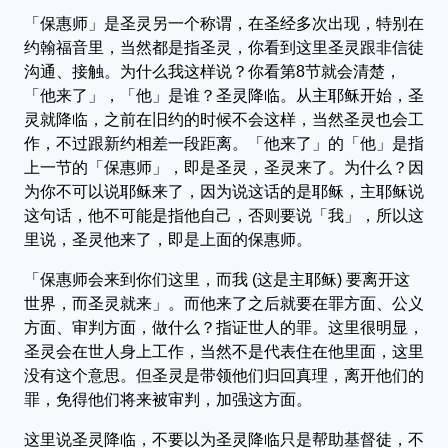
「保惠师」是圣灵另一个称谓，在圣经多次出现，特别在
约翰福音里，当然都是指圣灵，你看到这里圣灵跟非信徒
沟通、接触。为什么我这样说？你看第8节就会清楚，
「他来了」，「他」是谁？圣灵降临。从主耶稣开始，圣
灵就降临，之前在旧约的时候不会这样，当然圣灵也会工
作，不过跟新约相差一段距离。「他来了」的「他」是指
上一节的「保惠师」，即是圣灵，圣灵来了。为什么？因
为你不可以说耶稣来了，因为说这话的是耶稣，主耶稣说
这句话，他不可能是指他自己，否则要说「我」，所以这
里说，圣灵他来了，即是上面的保惠师。
「保惠师会来到你们这里，而我 (这是主耶稣) 要离开这
世界，而圣灵就来」。而他来了之后就要在罪方面、公义
方面、审判方面，做什么？指证世人的罪。这里很明显，
圣灵会在世人身上工作，当然不是代表住在他里面，这里
没有这个意思。但圣灵是带领他们归回真理，离开他们的
罪，免得他们将来被审判，加强这方面。
这里说圣灵降临，不要以为圣灵降临只是帮助基督徒，不