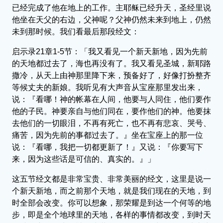
已经完成了他在地上的工作。主耶稣已经升天，圣经里说
他坐在天父的右边，父神呢？父神仍然未来到地上，仍然
未到那时候。我们看最后那段经文：
启示录21章1-5节：「我又看见一个新天新地，因为先前
的天地都过去了，海也再没有了。我又看见圣城，新耶路
撒冷，从天上由神那里降下来，预备好了，好像打扮整齐
等候丈夫的新娘。我听见有大声音从宝座那里发出来，
说：『看哪！神的帐幕在人间，他要与人同住，他们要作
他的子民。神要亲自与他们同在，要作他们的神。他要抹
去他们的一切眼泪，不再有死亡，也不再有悲哀、哭号、
痛苦，因为先前的事都过去了。』坐在宝座上的那一位
说：『看哪，我把一切都更新了！』又说：『你要写下
来，因为这些话是可信的、真实的。』」
这五节经文都是非常宝贵、非常美丽的经文，这里是说一
个新天新地，而之前那个天地，就是我们现在的天地，到
时全部会改变。你可以想象，那荣耀是到达一个何等的地
步，即是全个地球里的天地，各样的事情都改变，到时天