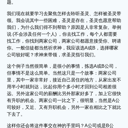
题。
我们现在就要学习去聚焦怎样去聆听圣灵、怎样被圣灵带
领。我会说其中一些困难，圣灵是存在，圣灵也愿意帮助
我们，为什么我们得不到帮助？原因是人非常复杂。举例
说 (不会涉及任何一个人) ，你去找工作，每个人都需要
找工作，你找到两家公司，两家公司都愿意接受你、聘请
你。一般信徒都当然祈求神，我应该选A或B，选择哪家
公司较好呢？求神来带领，求圣灵指引我们。
这个例子当然很简单，是很小的事情，拣选A或B公司，
但事情不是这么简单。当然这只是一个故事：两家公司
里，其中一家非常好，接近自己居住的地方，从家出发不
用半小时就到达，比起你用个多小时才回到公司相差很
远。另外这家公司的薪酬比另外那家好多了，加上它很快
有升职的机会。两家公司一比之下，很明显，当然是A公
司较好，又近、又有升职机会，另外一家在相比之下就比
下去了。
这样你还会将这件事交在神的手里吗？A公司或是B公