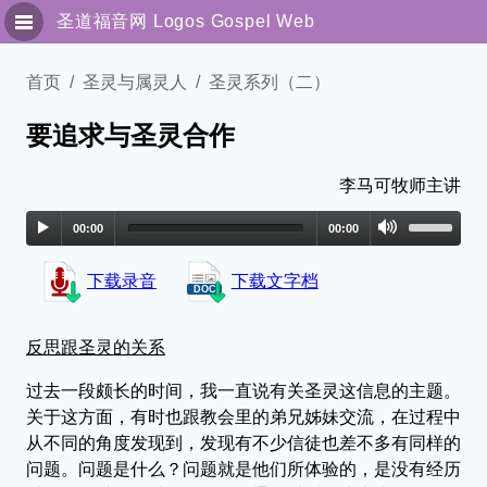
圣道福音网
Logos Gospel Web
圣灵与属灵人
首页
圣灵与属灵人
圣灵系列（二）
要追求与圣灵合作
专题讯息
传福音系列
李马可牧师主讲
00:00
00:00
解经园地
下载录音
下载文字档
独立讯息
细说主恩
反思跟圣灵的关系
过去一段颇长的时间，我一直说有关圣灵这信息的主题。
联络我们
关于这方面，有时也跟教会里的弟兄姊妹交流，在过程中
从不同的角度发现到，发现有不少信徒也差不多有同样的
繁體版
问题。问题是什么？问题就是他们所体验的，是没有经历