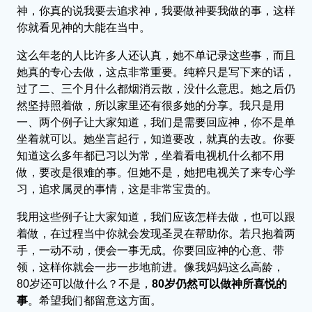
神，你真的说我要去追求神，我要做神要我做的事，这样
你就看见神的大能在当中。
这么年老的人比许多人还认真，她不单记录这些事，而且
她真的专心去做，这点非常重要。纯粹只是写下来的话，
过了二、三个月什么都烟消云散，没什么意思。她之后仍
然坚持照着做，所以家里还有很多她的分享。我只是用
一、两个例子让大家知道，我们是需要回应神，你不是单
坐着就可以。她坐言起行，知道要改，就真的去改。你要
知道这么多年都已习以为常，坐着看电视机什么都不用
做，要改是很难的事。但她不是，她把电视关了来专心学
习，追求属灵的事情，这是非常宝贵的。
我用这些例子让大家知道，我们应该怎样去做，也可以跟
着做，在过程当中你就会发现圣灵在帮助你。若只抱着两
手，一动不动，便会一事无成。你要回应神的心意、带
领，这样你就会一步一步地前进。像我妈妈这么高龄，
80岁还可以做什么？不是，
80岁仍然可以做神所喜悦的
事
。希望我们都留意这方面。