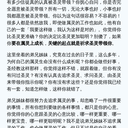
有多少信徒真的认真被圣灵带领？你抚心自问，你是否完
全愿意被圣灵带领？所有一切，无论大事也好，小事也好
我都愿意被圣灵带领。你以为这句话很容易？不容易的！
很多人都是依然故我，即使做属灵的工作也如此，他有自
己的一套「我要这样做，我认为这样是对的」。你觉得你
比圣灵更准确？你的决定比圣灵更加聪明？别傻了，如果
你
要在属灵上成长
，
关键的起点就是祈求圣灵带领你
。
这里坐着的弟兄姊妹，究竟在过去的日子里，这么多年，
为何自己的属灵生命没有什么成长呢？你都会做些好事，
圣经教这样那样，你觉得这样不错，就跟着做。但你有没
有问过圣灵？有没有认真去追求圣灵、求问圣灵、由圣灵
来带领你指示你呢？你有没有求这些？还是你觉得我已经
有一套，知道怎样做，这样你就错了。
弟兄姊妹都很努力去追求属灵的事，却忽略了一件很重要
的事情，所有你想到要做的各样事情，都只是你的心意。
你觉得你的心意跟圣灵的心意比较，哪一样更重要、哪一
样更宝贵、哪一样更聪明呢？我不是说弟兄姊妹不追求属
灵的工作，也会做属灵的工作，但只不过是你自己的看