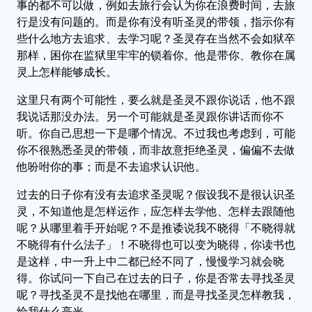
事的都不可以做，例如去旅行会认为你在浪费时间，去旅
行是没有问题的。而是你有没有听圣灵的带领，指示你有
些什么地方去追求、去学习呢？圣灵存在当然不会如狱卒
那样，困你在监狱里牢牢的锁着你。他是带你、教你在属
灵上怎样能够成长。
这里只有两个可能性，要么就是圣灵不跟你说话，他不跟
我说话那没办法。另一个可能就是圣灵跟你讲话而你不
听。你自己思想一下是哪个情况。不过我也考虑到，可能
你不很熟悉圣灵的带领，而非故意拒绝圣灵，偏偏不去做
他吩咐你的事；而是不去追求认识他。
过去的日子你有没有去追求圣灵呢？假设我不是很认识圣
灵，不知道他是怎样运作，应怎样去学他、怎样去跟随他
呢？从哪里着手开始呢？不是推诿说我不晓得「不晓得就
不晓得有什么法子」！不晓得也可以变为晓得，你读书也
是这样，中一升上中二都已经不同了，慢慢学习就会晓
得。你试问一下自己在过去的日子，你是否常去寻找圣灵
呢？寻找圣灵不是找他在哪里，而是寻找圣灵怎样教我，
给我什么亮光。