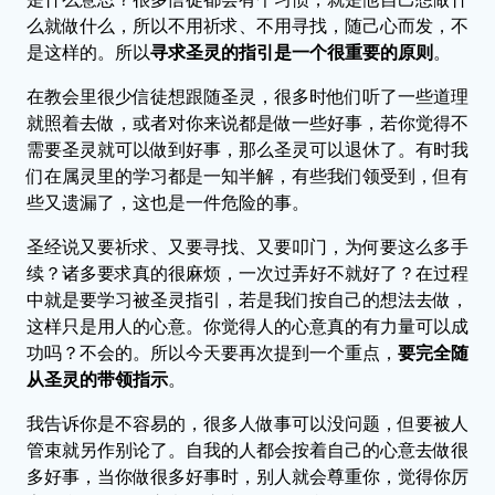
么就做什么，所以不用祈求、不用寻找，随己心而发，不
是这样的。所以
寻求圣灵的指引是一个很重要的原则
。
在教会里很少信徒想跟随圣灵，很多时他们听了一些道理
就照着去做，或者对你来说都是做一些好事，若你觉得不
需要圣灵就可以做到好事，那么圣灵可以退休了。有时我
们在属灵里的学习都是一知半解，有些我们领受到，但有
些又遗漏了，这也是一件危险的事。
圣经说又要祈求、又要寻找、又要叩门，为何要这么多手
续？诸多要求真的很麻烦，一次过弄好不就好了？在过程
中就是要学习被圣灵指引，若是我们按自己的想法去做，
这样只是用人的心意。你觉得人的心意真的有力量可以成
功吗？不会的。所以今天要再次提到一个重点，
要完全随
从圣灵的带领指示
。
我告诉你是不容易的，很多人做事可以没问题，但要被人
管束就另作别论了。自我的人都会按着自己的心意去做很
多好事，当你做很多好事时，别人就会尊重你，觉得你厉