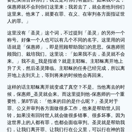
保惠师就不会到你们这里来；我若去了，就会差他到你们
这里来。他来了，就要在罪、在义、在审判各方面指证世
人的罪。」
这里没有「圣灵」这个词，不过提到「圣灵」的另外一个
称号。好像一个人也可以有几个不同的名字。这里用的词
语就是「保惠师」，即是照顾帮助我们的意思。保惠师照
顾我们、栽培我们。这里说：「如果我不去，圣灵就不会
来。」我不去⎯我是指谁？就是主耶稣。主耶稣离开地上
升了天，然后圣灵降临。主耶稣的任务已经完成，所以离
开地上去到天上，等到将来的时候他会再回来。
这样的话主耶稣离开就变成了真空？不是。当他离去的时
候，保惠师⎯圣灵就会来。而这里提到他-保惠师的一个重
要性，第8节说：「他来的目的是什么呢？」圣灵对于
罪、公义并审判各方面做很多工作，他来是帮助世人回
转，如果没有回转世人就会做很多错事、很多坏事。因为
这世界上的人都有罪，也都会面临审判。圣灵就是帮助我
们，让我们离开罪、让我们行在公义里，可以行在神的旨