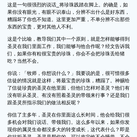
这是一句很强烈的说话⎯将珍珠践踏在脚上。的确是，如
果你没有眼光，有眼不识泰山，分辨不出什么是好东西，
糟蹋坏了你也不知道。这里更加严重，不单分辨不出那些
东西的宝贵，更对其他人不利。
这是个比喻，教导我们其中一个原则，就是怎样能够得到
圣灵在我们里面工作，我们能够与他合作呢？经文告诉我
们，如果你有粒很宝贵的珍珠，你会不会把珍珠丢给猪
吃？当然不会。
你说：「牧师，你想说什么？」我要说的是，很可惜很多
信徒的情况就是这样，将最宝贵的珍珠，糟蹋了。神赐给
了信徒珍貴的圣灵在他里面，但他们怎样对圣灵？他们有
没有听从圣灵、有没有照着圣灵的带领来行事？还是我们
跟圣灵所指示我们的做法相反呢？
你信了主多年，圣灵在你里面这么长时间，他会给我们很
多机会对我们说话、带领我们。这么多年以来，如果你发
现你的属灵生命都没多大的转变成长，这代表什么？即是
你抗拒圣灵。圣灵是帮你的，可以肯定他不会睡觉、不会