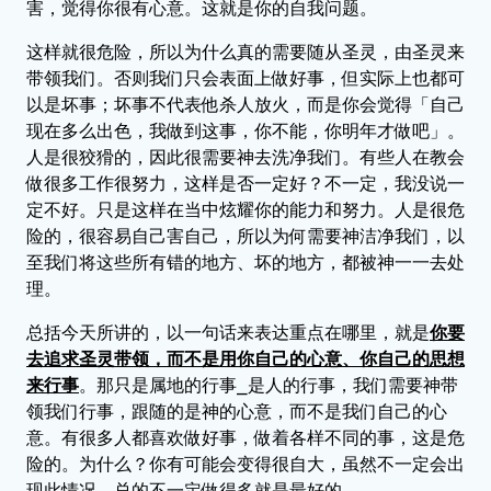
害，觉得你很有心意。这就是你的自我问题。
这样就很危险，所以为什么真的需要随从圣灵，由圣灵来
带领我们。否则我们只会表面上做好事，但实际上也都可
以是坏事；坏事不代表他杀人放火，而是你会觉得「自己
现在多么出色，我做到这事，你不能，你明年才做吧」。
人是很狡猾的，因此很需要神去洗净我们。有些人在教会
做很多工作很努力，这样是否一定好？不一定，我没说一
定不好。只是这样在当中炫耀你的能力和努力。人是很危
险的，很容易自己害自己，所以为何需要神洁净我们，以
至我们将这些所有错的地方、坏的地方，都被神一一去处
理。
总括今天所讲的，以一句话来表达重点在哪里，就是
你要
去追求圣灵带领，而不是用你自己的心意、你自己的思想
来行事
。那只是属地的行事⎯是人的行事，我们需要神带
领我们行事，跟随的是神的心意，而不是我们自己的心
意。有很多人都喜欢做好事，做着各样不同的事，这是危
险的。为什么？你有可能会变得很自大，虽然不一定会出
现此情况，总的不一定做得多就是最好的。