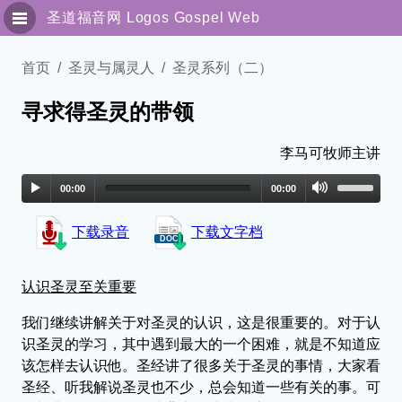
圣道福音网
Logos Gospel Web
圣灵与属灵人
首页
圣灵与属灵人
圣灵系列（二）
寻求得圣灵的带领
专题讯息
传福音系列
李马可牧师主讲
00:00
00:00
解经园地
下载录音
下载文字档
独立讯息
细说主恩
认识圣灵至关重要
我们继续讲解关于对圣灵的认识，这是很重要的。对于认
联络我们
识圣灵的学习，其中遇到最大的一个困难，就是不知道应
该怎样去认识他。圣经讲了很多关于圣灵的事情，大家看
繁體版
圣经、听我解说圣灵也不少，总会知道一些有关的事。可