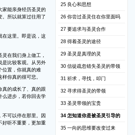
25 良心和思想
大家能亲身经历圣灵的
变。所以就算过往用了
26 你尝过圣灵住在你里面吗
27 要追求与圣灵合作
就在这里。即是说，这
28 得着圣灵的途径
29 圣灵是真理的灵
圣灵在我们身上做工，
说是比较客观。从另外
30 信徒疏忽错失圣灵的带领
个位置，你就真的难
这样你真的很可悲。
31 祈求，寻找，叩门
命真的成长了、真的跟
32 寻求得圣灵的带领
什么进步，若你回去学
33 圣灵带领的宝贵
，不可以停在那里。因
34 怎知道你是被圣灵引导的
不好听不重要，更加重
35 一向的思维要改变过来