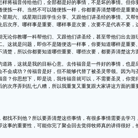
怎样将福音传给他们，全部都是好的事情，不是坏的事情。但你
随便拣一样。当然不可以随便拣一样，你都要弄清楚哪些是重要
个星期六、或星期日跟学生分享、又跟他们讲圣经的事情、又帮
先后次序。哪样事是重要、哪样事是次要，次要不是代表不要，
期无论你教哪一科帮他们、又跟他们讲圣经，甚至带他们出去游
二。这就是问题，即你不是随便选一样事，你要知道哪样是重要
不清楚，所以你都要知道哪些重要、哪些次要，都要弄清楚这方
的道路，这就是我的目标心意。去传福音是一件好的事情，也是
会不会成功？传福音是好，但不能够代替了被圣灵带领。因为与
福音？你思想下，即是说，我传福音就可以，不需要圣灵，你觉
后的次序弄到乱七八糟，所以我重复又重复跟大家讲这方面的重
，都找不到他？所以要弄清楚这些事情，有很多事情需要去学习
即这事的重要性，可能你完了聚会回去觉得牧师真的讲得很好，