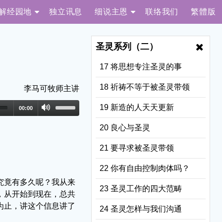
解经园地
独立讯息
细说主恩
联络我们
繁體版
圣灵系列（二）
17 将思想专注圣灵的事
18 祈祷不等于被圣灵带领
李马可牧师主讲
19 新造的人天天更新
00:00
20 良心与圣灵
21 要寻求被圣灵带领
22 你有自由控制肉体吗？
究竟有多久呢？我从来
23 圣灵工作的四大范畴
，从开始到现在，总共
为止，讲这个信息讲了
24 圣灵怎样与我们沟通