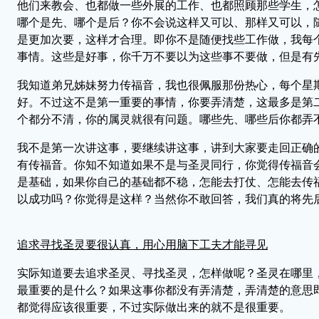
他们来教会、也都做一些外展的工作、也都照顾那些学生，
哪个是先、哪个是后？你不会说这样又可以、那样又可以，
是更加次要，这样才合理。即你不是随便找些工作做，我每
事情。这些是好事，你千万不要以为这些事不要做，但是有
我知道弟兄姊妹努力传福音，我也很佩服那份热心，每个星
好。不过这不是第一重要的事情，你要弄清楚，这最多是第
个都分不清，你的属灵就很有问题。哪些先、哪些后你都弄
我不是第一次讲这事，要继续讲这事，讲到大家要走回正确
有传福音。你知不知道如果不是与圣灵同行，你觉得传福音
是基础，如果你自己的基础都不稳，怎能去打仗、怎能去传
以成功吗？你觉得是这样？当然你不敢回答，我们真的将先
追求寻找圣灵要很认真，用心用脑下工夫才能寻见
实际知道要去追求圣灵、寻找圣灵，怎样做呢？圣灵在哪里
最重要的是什么？如果这事你都没有弄清楚，弄清楚的意思
都觉得应该很重要，不过实际做出来的就不是很重要。