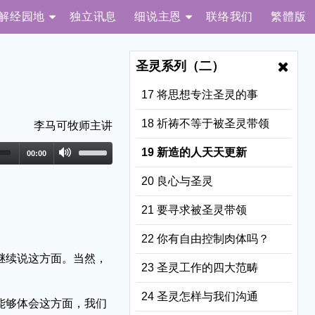
解经园地
独立讯息
细说主恩
联络我们
繁體版
圣灵系列（二）
17 将思想专注圣灵的事
18 祈祷不等于被圣灵带领
李马可牧师主讲
19 新造的人天天更新
00:00
20 良心与圣灵
21 要寻求被圣灵带领
22 你有自由控制肉体吗？
继续说这方面。当然，
23 圣灵工作的四大范畴
24 圣灵怎样与我们沟通
能够体会这方面，我们