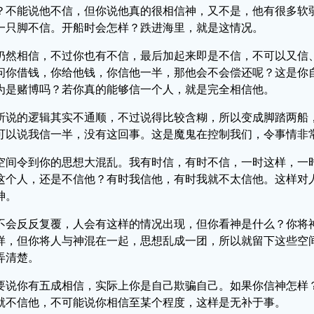
？不能说他不信，但你说他真的很相信神，又不是，他有很多软
一只脚不信。开船时会怎样？跌进海里，就是这情况。
仍然相信，不过你也有不信，最后加起来即是不信，不可以又信
问你借钱，你给他钱，你信他一半，那他会不会偿还呢？这是你
为是赌博吗？若你真的能够信一个人，就是完全相信他。
所说的逻辑其实不通顺，不过说得比较含糊，所以变成脚踏两船
可以说我信一半，没有这回事。这是魔鬼在控制我们，令事情非
空间令到你的思想大混乱。我有时信，有时不信，一时这样，一
这个人，还是不信他？有时我信他，有时我就不太信他。这样对
神。
不会反反复覆，人会有这样的情况出现，但你看神是什么？你将
样，但你将人与神混在一起，思想乱成一团，所以就留下这些空
弄清楚。
要说你有五成相信，实际上你是自己欺骗自己。如果你信神怎样
就不信他，不可能说你相信至某个程度，这样是无补于事。