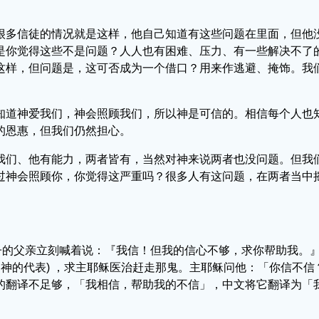
很多信徒的情况就是这样，他自己知道有这些问题在里面，但他
是你觉得这些不是问题？人人也有困难、压力、有一些解决不了
这样，但问题是，这可否成为一个借口？用来作逃避、掩饰。我
知道神爱我们，神会照顾我们，所以神是可信的。相信每个人也
的恩惠，但我们仍然担心。
我们、他有能力，两者皆有，当然对神来说两者也没问题。但我
过神会照顾你，你觉得这严重吗？很多人有这问题，在两者当中
子的父亲立刻喊着说：『我信！但我的信心不够，求你帮助我。
为神的代表) ，求主耶稣医治赶走那鬼。主耶稣问他：「你信不
的翻译不足够，「我相信，帮助我的不信」，中文将它翻译为「