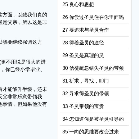
25 良心和思想
这方面，以致我们真的
26 你尝过圣灵住在你里面吗
然是父亲，所以这是非
27 要追求与圣灵合作
以我要继续强调这方
28 得着圣灵的途径
29 圣灵是真理的灵
(更不用说是很大的进
30 信徒疏忽错失圣灵的带领
书，你已经小学毕业、
31 祈求，寻找，叩门
后才能够升半级，还未
32 寻求得圣灵的带领
天父非常乐意带领我
他事情，但如果他没有
33 圣灵带领的宝贵
34 怎知道你是被圣灵引导的
35 一向的思维要改变过来