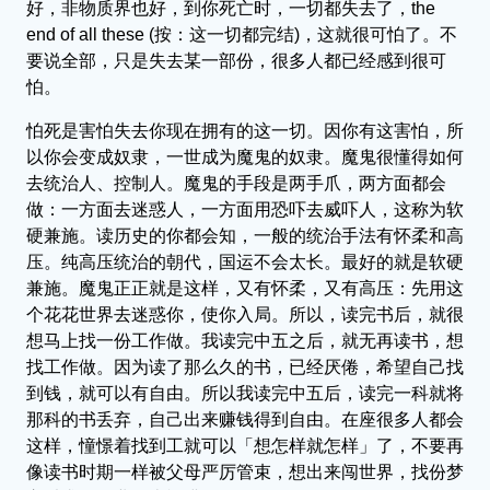
好，非物质界也好，到你死亡时，一切都失去了，the
end of all these (按：这一切都完结)，这就很可怕了。不
要说全部，只是失去某一部份，很多人都已经感到很可
怕。
怕死是害怕失去你现在拥有的这一切。因你有这害怕，所
以你会变成奴隶，一世成为魔鬼的奴隶。魔鬼很懂得如何
去统治人、控制人。魔鬼的手段是两手爪，两方面都会
做：一方面去迷惑人，一方面用恐吓去威吓人，这称为软
硬兼施。读历史的你都会知，一般的统治手法有怀柔和高
压。纯高压统治的朝代，国运不会太长。最好的就是软硬
兼施。魔鬼正正就是这样，又有怀柔，又有高压：先用这
个花花世界去迷惑你，使你入局。所以，读完书后，就很
想马上找一份工作做。我读完中五之后，就无再读书，想
找工作做。因为读了那么久的书，已经厌倦，希望自己找
到钱，就可以有自由。所以我读完中五后，读完一科就将
那科的书丢弃，自己出来赚钱得到自由。在座很多人都会
这样，憧憬着找到工就可以「想怎样就怎样」了，不要再
像读书时期一样被父母严厉管束，想出来闯世界，找份梦