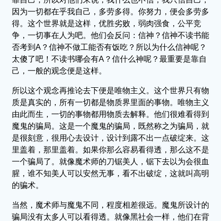
因为一切都在乎我自己，多劳多得。你努力，便会多劳多
得。这个世界就是这样，优胜劣败，弱肉强食，公平竞
争，一切事在人为吧。他们会反问：信神？信神不读书能
否考到A？信神不做工能否有饭吃？所以为什么信神呢？
太傻了吧！不读书哪会有A？信什么神呢？最重要是靠自
己，一般的观念便是这样。
所以这个观念再推论去下便是唯物主义。这个世界只有物
质是真实的，所有一切都是物质界里面的事物。唯物主义
由此而生，一切的事物都用物质去解释。他们很难看得到
魔鬼的骗局。这是一个魔鬼的骗局，既然称之为骗局，就
是很刻意，很用心去设计，设计到露不出一点破绽来。这
里盖着，那里盖着。如果你那么容易看得透，那么这不是
一个骗局了。就像魔术师的刀锯美人，锯下去以为会很血
腥，谁不知美人可以安然无事，看不出破绽，这就叫高明
的骗术。
当然，魔术师与魔鬼不同，程度相差很远。魔鬼所设计的
骗局没有太多人可以看得透。就像黑社会一样，他们在背