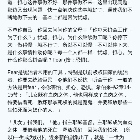
道，担心这件事做不好，那件事做不来；这里出现问题，
那边又出现问题，快一点解决这些事就好了。逼使我们不
断地做下去的，基本上都是因为忧虑。
不单你自己，你回去问问你的父母：「你每天拚命工作，
为了什么？」忧虑、担心。为什么继续做工呢？你停下
来，做得慢，就不行了。所以不可以慢，不可以停下来。
是什么事情推动你呢？每一个人都一样，忧虑、担心。为
什么你那么拼命呢？Fear (按：恐惧)。
Fear是统治者常用的工具，特别是以前极权国家的统治
者。你要去统治臣民，令他们不反抗，听命于你，一般的
方法是用fear，令你害怕、担心、恐惧。希伯来书2章14-
15节：「儿女既有血肉之体，他也照样成了血肉之体，
特要借着死，败坏那掌死权的就是魔鬼，并要释放那些一
生怕死而为奴仆的人。」
「儿女」指我们。「他」指主耶稣基督。主耶稣成为血肉
之体，要借着他的死亡，释放我们，因为我们怕死， (所
以)一生成为奴仆。近来新的剧集出了，就是「一世为