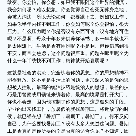
敢变、你会怕。你会想，如果我不跟随这个世界的潮流，
我会如何呢？难以想象。你会觉得自己会死无葬身之地，
会被人淘汰，所以无论如何，都要跟下去。例如找工作，
如果你半年内找不到工作，你会如何呢？你会很怕，很大
压力。什么压力呢？你是否没有东西可食，没有地方可住
呢？不是啊。母亲十年多来供养你读书，多一年半载也不
是太困难吧！生活是否有困难呢？不是啊。但你仍感到很
不安，而且会焦虑，这个问题很严重。问题在哪里呢？为
什么一年半载找不到工作，精神就开始衰弱呢？
这就是社会的洪流，完全绑着你的思想。你的思想精神不
能得释放。这不单是生活上的问题，更加深入的是你的思
想被人控制。最高的统治技巧是统治人的思想，最差的技
巧是用警察或用锁链来绑着你。最高的境界是打开大门，
你也不会走，因为他控制了你的思想，这是魔鬼的手段。
毕业的出来找工作，放暑假的就找暑期工。将近放假的时
候，就已经在想「暑期工，暑期工，暑期工」。何不反问
自己，为什么要找暑期工？没有太多人想过这问题。暑期
工是否真的是你所要的？是否真的适合你呢？不知道，因