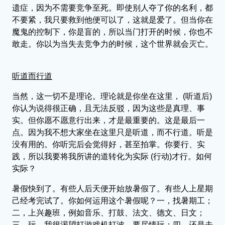
遗症，因为不需要竞争至死。即使别人夺了你的名利，都
不要紧，我只要救到他便可以了，这就是爱了。但当你在
魔鬼的控制下，你是盲的，所以当门打开的时候，你也不
敢走。你以为当失去竞争力的时候，这个世界就会灭亡。
听道而行道
当然，这一切不是理论。理论就是你坐在这里， (听道后)
你认为说得很正确，且无法反驳，因为这些是真理、事
实。但你愿不愿意行出来，才是最重要的。这是最后一
点。因为我不想大家坐在这里只是听道，而不行道。听是
没有用的。你听完后会觉得好，甚至拍掌。你要行、实
践，所以我要将我所讲的道转化为实际 (行动)才行。如何
实际？
暑假快到了。有些人后天便开始放暑假了。有些人上星期
己经考完试了。你如何运用这个暑假呢？一，找暑期工；
二，上兴趣班，例如音乐、打鼓、法文、德文、日文；
三，玩，我很渴望打游戏机打波，要尽情玩；四，还是去