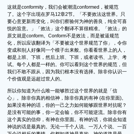
这就是conformity，我们会被潮流conformed，被规范
了。这个字出现在罗马12章2节。「不要效法这世界。只
要心意更新而变化，叫你们察验何为神的善良，纯全可喜
悦的旨意。」「效法」这个翻译不算很精准。「效法」的
原文就是conform。Conform不是效法，而是被逼规范
化，所以应该翻译为「不要被这个世界规范了你」，令你
变成和别人好像同一个模子出来般。你看看世界上的人，
都是上班、下班，然后上班、下班，或者读书、上学、考
试。每个人都是一样的。你可以看到这个世界的规范，但
我们不敢不跟从，因为我们根本没有选择。除非你认识一
个价值观是远超过世人的。
所以你知道为什么唯一能够胜过这个世界的就是「信
心」。除非你真的相信神，除非你真的有神 (在你里面)。
如果没有神的话，你的一己之力如何能够跟世界对抗呢？
是没有可能的事，你一定会输，你不可能逆流。除非你有
这个真实的信仰，有神在你里面。有神的话，你就会知道
神说的话是最真的。无论一千个人说、一万人个说、一百
万个说相反的事情，你都知道神是真的，神的道路是最