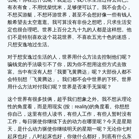
有衣有食，不用忧柴忧米，足够便可以了。我不会贪心，
不想买游艇，不想环游世界，甚至不会想好像一些有钱人
般希望去太空逛逛。我可算没有非份之想吧，只求生活安
定也很合理吧。世界上百分之九十九的人都是这样想。他
们不是特别喜欢这个花花世界、不喜欢五光十色的迷惑，
只想安逸地过生活。
对于想安逸过生活的人，世界用什么方法去控制他们呢？
骗钱党的手法吸引不了你，因为你不想用这些方式去致
富。当中有没有人想「我要飞黄腾达」呢？大部份人都不
会特别想「飞黄腾达」。我们都不会中世界的下怀。世界
用什么方法对付我们呢？世界是否束手无策呢？
这个世界有很多技俩，超乎我们想象之外。我不想从理论
性的角度看，而是用现实 (按：reality)的角度看。你想想
你自己，这里有些人读书，有些人工作，有些人暂时没有
工作，每日驱使你继续下去的动力在哪里呢？今天是星期
天，是什么动力驱使你继续明天的星期一呢？无论你七时
起床也好，八时起床也好，你做什么都好，到底有什么东