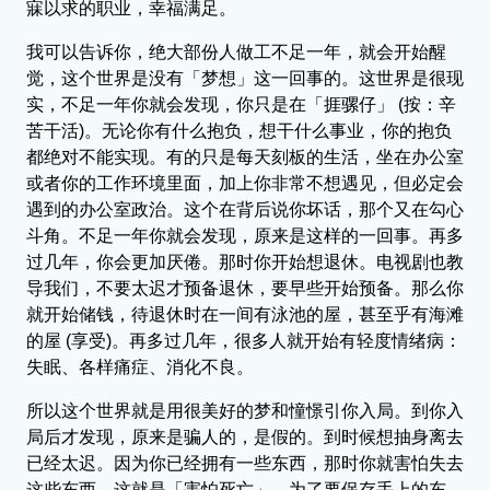
寐以求的职业，幸福满足。
我可以告诉你，绝大部份人做工不足一年，就会开始醒
觉，这个世界是没有「梦想」这一回事的。这世界是很现
实，不足一年你就会发现，你只是在「捱骡仔」 (按：辛
苦干活)。无论你有什么抱负，想干什么事业，你的抱负
都绝对不能实现。有的只是每天刻板的生活，坐在办公室
或者你的工作环境里面，加上你非常不想遇见，但必定会
遇到的办公室政治。这个在背后说你坏话，那个又在勾心
斗角。不足一年你就会发现，原来是这样的一回事。再多
过几年，你会更加厌倦。那时你开始想退休。电视剧也教
导我们，不要太迟才预备退休，要早些开始预备。那么你
就开始储钱，待退休时在一间有泳池的屋，甚至乎有海滩
的屋 (享受)。再多过几年，很多人就开始有轻度情绪病：
失眠、各样痛症、消化不良。
所以这个世界就是用很美好的梦和憧憬引你入局。到你入
局后才发现，原来是骗人的，是假的。到时候想抽身离去
已经太迟。因为你已经拥有一些东西，那时你就害怕失去
这些东西，这就是「害怕死亡」。为了要保存手上的东