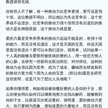
教授讲得无错。
但有些人不了解，有一种推动力比竞争更强，更可说是强
十倍。这位教授不明白，所以他以为失去竞争后，这个世
界就不会进步。比竞争的推动力强十倍而没有后遗症的推
动力是在神国里面，这个推动力就是爱。
爱的力量是竞争所带来的推动力远远不能及的，有强十倍
的能力，而且没有后遗症，这才是天国的宝贵。你说天国
里面没有进步？爱可以令我们进步。很简单，试问如果一
个人真的能够去爱那些被疾病折磨的人，用一份悲天悯人
的心肠，去研究一些新药去医治癌症、对付癌症。这样的
推动力会否比因为竞争、或为了成名、赚钱而去研发新药
的推动力更大呢？因为人命的宝贵， (所以你)愿意去研究
这些发明，还是只为了想出人头地呢？
如果你懂得爱，例如假设被病魔折磨的人是你的子女，那
么你便会明白如何日以继夜地努力去找出解药，能够救到
你的子女，比获诺贝尔奖还要好。很明显，爱的推动力更
大。你只要稍为想象，便知道爱的力量较大，而且没有后