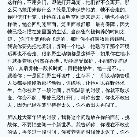
这样的，不用关门。即使打开鸟笼，牠们都不会离开。那
么买鸟笼用来做什么？笼是用来保护牠的。牠不会走的。
你即使打开笼，让牠在几百呎空间走来走去，牠也不会这
样做，牠会回到笼里面。笼里面最舒服，最有保障，因为
牠已经习惯在笼里面的生活。当然雀鸟被饲养的时间太
短， (你打开笼)牠会飞走的，那时你不好叫牧师赔钱啊。
我说你要先把牠养驯，养到一个地步，牠熟习了那个环境
后再也不会走。很多野生动物都是这样子，如果你在牠小
时就捉着牠 (当然在香港，动物是受保护，不能随便捕捉
的)，其后养牠一段长时间，再把牠放生。牠一是不走，
跟着你；一是回到野生环境中，生存不了。所以动物管理
人员都要慢慢教那些动物，训练牠，让牠可以在野外求
生。当你被养了一段时间，养到温驯的时候，你就不敢求
变。你变不起，即使已经打开门，叫你出去，你也不敢出
去，因为已经在笼里待得太久，你不敢出去再闯了。
所以趁大家年轻的时候，我将这个问题放在你的面前，挑
战你。不要怕去闯一个新世界。我告诉你，你现在不敢变
的话，再多过一段时间，你被养驯的时候便太迟了，你不