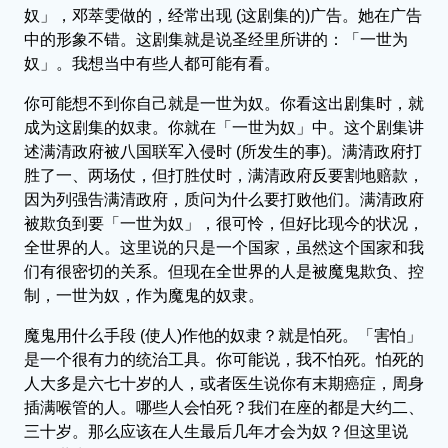
奴」，邓萃雯做的，经常出现 (这剧集的)广告。她在广告
中的形象不错。这剧集就是说圣经里所讲的：「一世为
奴」。我想当中有些人都可能有看。
你可能想不到你自己就是一世为奴。你看这出剧集时，就
成为这剧集的奴隶。你就在「一世为奴」中。这个剧集讲
述满清政府被八国联军入侵时 (所发生的事)。满清政府打
胜了一、两场仗，但打胜仗时，满清政府反要割地赔款，
因为列强告满清政府，质问为什么要打败他们。满清政府
被欺负到要「一世为奴」，很可怜，但好比现今的状况，
全世界的人。这里说的只是一个国家，虽然这个国家和我
们有很密切的关系。但现在全世界的人是被魔鬼欺负、控
制，一世为奴，作为魔鬼的奴隶。
魔鬼用什么手段 (使人)作他的奴隶？就是怕死。「害怕」
是一个很有力的统治工具。你可能说，我不怕死。怕死的
人大多是六七十岁的人，或者医生说你有末期癌症，周身
插满喉管的人。哪些人会怕死？我们在座的都是大约二、
三十岁。那么应该在人生最后几年才会为奴？但这里说