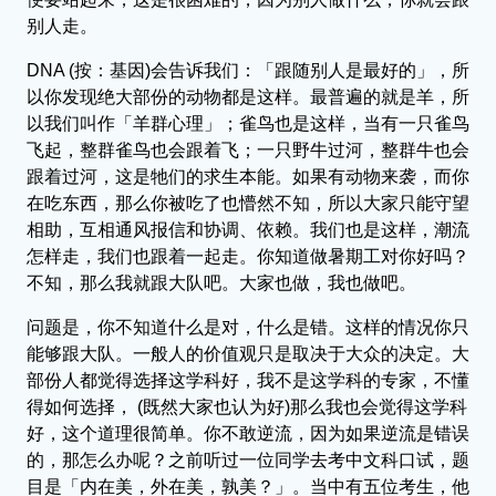
别人走。
DNA (按：基因)会告诉我们：「跟随别人是最好的」，所
以你发现绝大部份的动物都是这样。最普遍的就是羊，所
以我们叫作「羊群心理」；雀鸟也是这样，当有一只雀鸟
飞起，整群雀鸟也会跟着飞；一只野牛过河，整群牛也会
跟着过河，这是牠们的求生本能。如果有动物来袭，而你
在吃东西，那么你被吃了也懵然不知，所以大家只能守望
相助，互相通风报信和协调、依赖。我们也是这样，潮流
怎样走，我们也跟着一起走。你知道做暑期工对你好吗？
不知，那么我就跟大队吧。大家也做，我也做吧。
问题是，你不知道什么是对，什么是错。这样的情况你只
能够跟大队。一般人的价值观只是取决于大众的决定。大
部份人都觉得选择这学科好，我不是这学科的专家，不懂
得如何选择， (既然大家也认为好)那么我也会觉得这学科
好，这个道理很简单。你不敢逆流，因为如果逆流是错误
的，那怎么办呢？之前听过一位同学去考中文科口试，题
目是「内在美，外在美，孰美？」。当中有五位考生，他