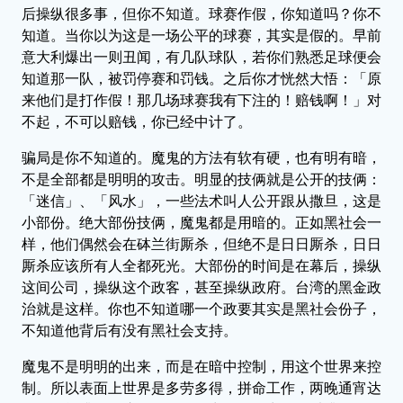
后操纵很多事，但你不知道。球赛作假，你知道吗？你不
知道。当你以为这是一场公平的球赛，其实是假的。早前
意大利爆出一则丑闻，有几队球队，若你们熟悉足球便会
知道那一队，被罚停赛和罚钱。之后你才恍然大悟：「原
来他们是打作假！那几场球赛我有下注的！赔钱啊！」对
不起，不可以赔钱，你已经中计了。
骗局是你不知道的。魔鬼的方法有软有硬，也有明有暗，
不是全部都是明明的攻击。明显的技俩就是公开的技俩：
「迷信」、「风水」，一些法术叫人公开跟从撒旦，这是
小部份。绝大部份技俩，魔鬼都是用暗的。正如黑社会一
样，他们偶然会在砵兰街厮杀，但绝不是日日厮杀，日日
厮杀应该所有人全都死光。大部份的时间是在幕后，操纵
这间公司，操纵这个政客，甚至操纵政府。台湾的黑金政
治就是这样。你也不知道哪一个政要其实是黑社会份子，
不知道他背后有没有黑社会支持。
魔鬼不是明明的出来，而是在暗中控制，用这个世界来控
制。所以表面上世界是多劳多得，拼命工作，两晚通宵达