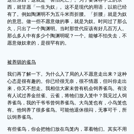
西，就甘愿「一生为奴」。这不是现代的用语，以前已经
有了。例如陶渊明不为五斗米而折腰。「折腰」就是为奴
的意思。做一些不愿意做的事，就是为奴。时间过了那么
久，只出了一个陶渊明。当时那世代应该有好几百万人。
那么多人中有多少个陶渊明呢？一个。能够不怕失去，不
愿意做奴隶的，是很罕有的。
被养驯的雀鸟
我们再了解一下。为什么入了局的人不愿意走出来？这种
心态是很有趣的。你已经很无奈，很不情愿，但叫你走出
来，你又不想走。我相信大家未曾有机会饲养雀鸟。有没
有人试过养金丝雀、云雀，将牠们放入笼中？我见过人饲
养雀鸟，我的干爷爷曾饲养雀鸟。大鸟笼也有，小鸟笼也
有。他饲养了很多雀鸟。可能他退休很闷，无事可干，所
以饲养雀鸟。
有些雀鸟，你会把牠们放在鸟笼内，罩着牠们。其实不用