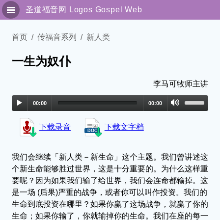
圣道福音网
Logos Gospel Web
圣灵与属灵人
首页
传福音系列
新人类
一生为奴仆
专题讯息
传福音系列
李马可牧师主讲
00:00
00:00
解经园地
下载录音
下载文字档
独立讯息
细说主恩
我们会继续「新人类－新生命」这个主题。我们曾讲述这
个新生命能够胜过世界，这是十分重要的。为什么这样重
联络我们
要呢？因为如果我们输了给世界，我们会连命都输掉。这
是一场 (后果)严重的战争，或者你可以叫作投资。我们的
繁體版
生命到底投资在哪里？如果你赢了这场战争，就赢了你的
生命；如果你输了，你就输掉你的生命。我们在座的每一