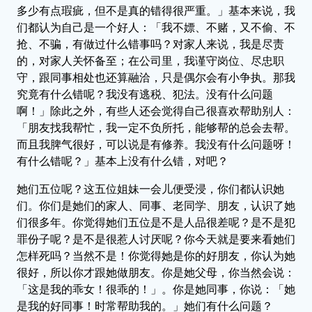
多少有点瑕疵，但不是真的错得很严重。」基本来说，我
们都认为自己是一个好人：「我不嫖、不赌，又不偷、不
抢、不骗，有做过什么错事吗？对家人来说，我是尽责
的，对家人关怀备至；在公司里，我谨守岗位、尽忠职
守，跟同事相处也还算融洽，只是偶尔会有小争执。那我
究竟有什么错呢？我没有逃税、犯法。没有什么问题
啊！」除此之外，有些人还会觉得自己很喜欢帮助别人：
「朋友找我帮忙，我一定不负所托，能够帮的总会去帮。
而且我脾气很好，可以说是有修养。我没有什么问题呀！
有什么错呢？」基本上没有什么错，对吧？
她们五位呢？这五位姐妹一会儿便受浸，你们都认识她
们。你们是她们的家人、同事、老同学、朋友，认识了她
们很多年。你觉得她们五位是不是人品很差呢？是不是犯
罪份子呢？是不是很惹人讨厌呢？你今天就是要来看她们
怎样死吗？当然不是！你觉得她是你的好朋友，你认为她
很好，所以你才跟她做朋友。你是她父母，你当然会说：
「这是我的乖女！很乖的！」。你是她同事，你说：「她
是我的好同事！时常帮助我的。」她们有什么问题？