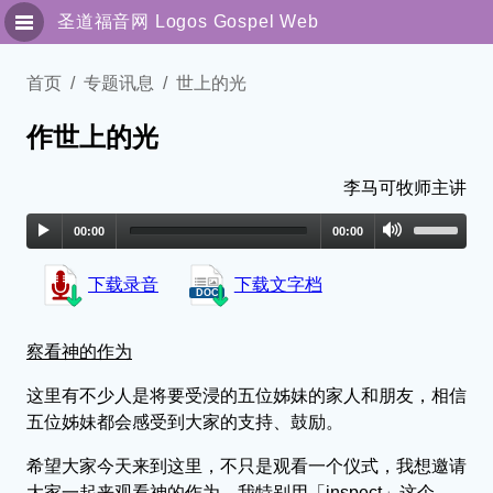
圣道福音网
Logos Gospel Web
圣灵与属灵人
首页
专题讯息
世上的光
作世上的光
专题讯息
传福音系列
李马可牧师主讲
00:00
00:00
解经园地
下载录音
下载文字档
独立讯息
细说主恩
察看神的作为
这里有不少人是将要受浸的五位姊妹的家人和朋友，相信
联络我们
五位姊妹都会感受到大家的支持、鼓励。
繁體版
希望大家今天来到这里，不只是观看一个仪式，我想邀请
大家一起来观看神的作为。我特别用「inspect」这个