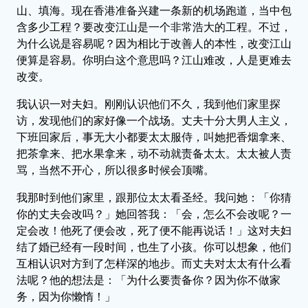
山、填海。现在香港准备兴建一条新的机场跑道，当中包
含多少工程？要改变江山是一个非常浩大的工程。不过，
为什么说是容易呢？因为相比于改善人的本性，改变江山
便算是容易。你明白这个意思吗？江山难改，人是更难去
改变。
我认识一对夫妇。刚刚认识他们不久，我到他们家里探
访，发现他们的家好像一个战场。丈夫十分大男人主义，
下班回家后，事无大小都要太太服侍，叫她把香烟拿来、
把茶拿来、把水果拿来，动不动就责备太太。太太被人责
骂，当然不开心，所以很多时候会顶嘴。
我那时到他们家里，跟那位太太看圣经。我问她：「你猜
你的丈夫会改吗？」她回答我：「会，怎么不会改呢？一
定会改！他死了便会改，死了便不能再说话！」这对夫妇
结了婚已经有一段时间，也生了小孩。你可以想象，他们
互相认识对方到了怎样深的地步。而丈夫对太太有什么看
法呢？他的想法是：「为什么要责备你？因为你不做家
务，因为你懒惰！」