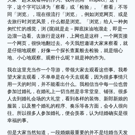
字，这个字可以译为「察看」或「检验」。「察看」不等
同「浏览」，现在很流行「浏览」，例如浏览网页、或是
去旅行时浏览风景，什么都是浏览。「浏览」给人一种匆
匆忙忙的感觉，浏 (溜)就是走－脚底抹油地溜走，即是一
边溜一边看。去旅行是这样，上网也是这样，一个网页接
一个网页，很快地翻过去。今天我想邀请大家来察看，就
是仔细地观察，好像一个探长查案般去检验，就是细心
地、小心地观察。观察什么呢？就是神的作为。
我在这里充当作一个导游，带领大家去观看这些事。我希
望大家去观看，不单单是在今天去观看，因为很多事情只
用一天的时间，并不能看出什么。我相信当中每一位也曾
参加过婚礼，在婚礼上一切当然是非常堂皇、铺张。很多
人去到婚礼会场的大礼堂，看到各样的装饰、新郎新娘的
服装，以及整个婚礼的程序、奏乐等各方面，会令人很向
往。所以很多人参加婚礼，便会羡慕，认为结婚确实是很
幸福的事。
但是大家当然知道，一段婚姻最重要的并不是结婚当天发