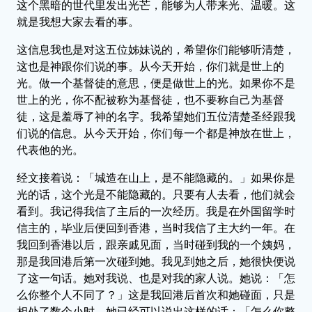
这个黑暗的世代里发出光芒，能够为人带来光、温暖。这
就是我想大家去看的事。
这信息我也是对这五位姊妹说的，希望你们能够听清楚，
这也是神跟你们说的事。从今天开始，你们就是世上的
光。做一个基督徒的意思，便是做世上的光。如果你不是
世上的光，你不配被称为基督徒，也不要称自己为基督
徒，这是羞辱了神的名字。我希望她们五位清楚圣经跟我
们说的信息。从今天开始，你们每一个都是神放在世上，
代表他的光。
经文接着说：「城造在山上，是不能隐藏的。」如果你是
光的话，这个光是不能隐藏的。只要有人去看，他们就会
看到。我记得我信了主后的一次经历。我是在外国留学时
信主的，毕业后便回到香港，当时我信了主大约一年。在
我回到香港以后，跟亲戚见面，当时碰到我的一个姨妈，
那是我回港后第一次碰到她。我见到她之后，她很快便说
了这一句话。她对我说、也是对我的家人说。她说：「怎
么你整个人不同了？」这是我回港后首次和她碰面，只是
相处了数个小时，她已经可以说出这样的话：「怎么你整